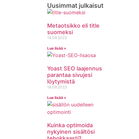
Uusimmat julkaisut
Metaotsikko eli title
suomeksi
19.09.2023
Lue lisää »
Yoast SEO laajennus
parantaa sivujesi
löytymistä
18.09.2023
Lue lisää »
Kuinka optimoida
nykyinen sisältösi
tehokkaasti?