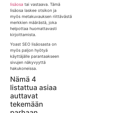
lisäosa
tai vastaava. Tämä
lisäosa laskee otsikon ja
myös metakuvauksen riittävästä
merkkien määrästä, joka
helpottaa huomattavasti
kirjoittamista.
Yoast SEO lisäosasta on
myös paljon hyötyä
käyttäjälle parantaakseen
sivujen näkyvyyttä
hakukoneissa.
Nämä 4
listattua asiaa
auttavat
tekemään
parhaan