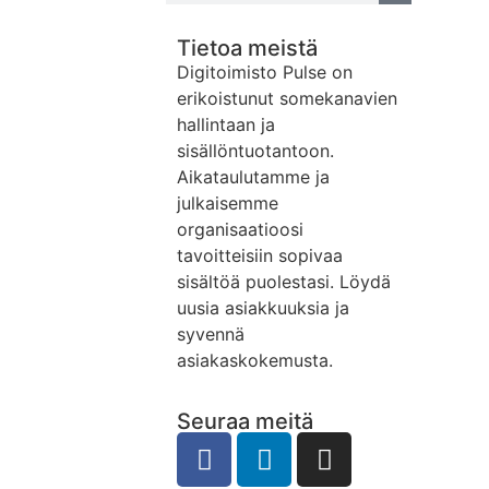
Tietoa meistä
Digitoimisto Pulse on
erikoistunut somekanavien
hallintaan ja
sisällöntuotantoon.
Aikataulutamme ja
julkaisemme
organisaatioosi
tavoitteisiin sopivaa
sisältöä puolestasi. Löydä
uusia asiakkuuksia ja
syvennä
asiakaskokemusta.
Seuraa meitä