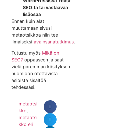
WordPressissä Yoast
SEO:ta tai vastaavaa
lisäosaa
Ennen kuin alat
muuttamaan sivusi
metaotsikkoa niin tee
ilmaiseksi
avainsanatutkimus
.
Tutustu myös
Mikä on
SEO?
oppaaseen ja saat
vielä paremman käsityksen
huomioon otettavista
asioista sisältöä
tehdessäsi.
metaotsi
kko
,
metaotsi
kko eli