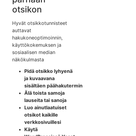
otsikon
Hyvät otsikkotunnisteet
auttavat
hakukoneoptimoinnin,
käyttökokemuksen ja
sosiaalisen median
näkökulmasta
Pidä otsikko lyhyenä
ja kuvaavana
sisältäen päähakutermin
Älä toista samoja
lauseita tai sanoja
Luo ainutlaatuiset
otsikot kaikille
verkkosivuillesi
Käytä