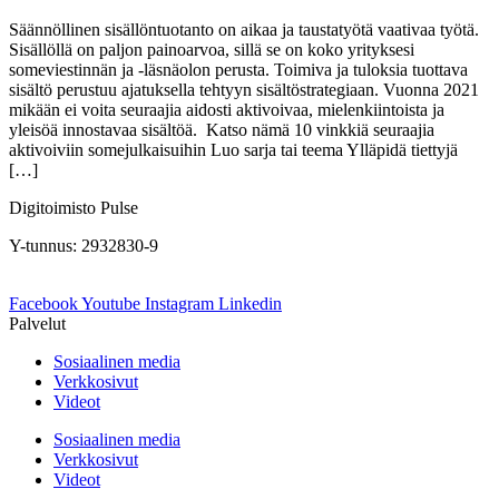
Säännöllinen sisällöntuotanto on aikaa ja taustatyötä vaativaa työtä.
Sisällöllä on paljon painoarvoa, sillä se on koko yrityksesi
someviestinnän ja -läsnäolon perusta. Toimiva ja tuloksia tuottava
sisältö perustuu ajatuksella tehtyyn sisältöstrategiaan. Vuonna 2021
mikään ei voita seuraajia aidosti aktivoivaa, mielenkiintoista ja
yleisöä innostavaa sisältöä. Katso nämä 10 vinkkiä seuraajia
aktivoiviin somejulkaisuihin Luo sarja tai teema Ylläpidä tiettyjä
[…]
Digitoimisto Pulse
Y-tunnus: 2932830-9
Facebook
Youtube
Instagram
Linkedin
Palvelut
Sosiaalinen media
Verkkosivut
Videot
Sosiaalinen media
Verkkosivut
Videot