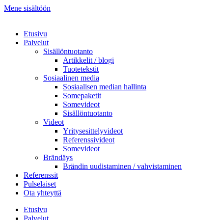
Mene sisältöön
Etusivu
Palvelut
Sisällöntuotanto
Artikkelit / blogi
Tuotetekstit
Sosiaalinen media
Sosiaalisen median hallinta
Somepaketit
Somevideot
Sisällöntuotanto
Videot
Yritysesittelyvideot
Referenssivideot
Somevideot
Brändäys
Brändin uudistaminen / vahvistaminen
Referenssit
Pulselaiset
Ota yhteyttä
Etusivu
Palvelut