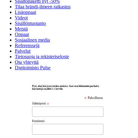
Sisältöpaketti nyt -50%
Tilaa brändi-ilmeen raikastus
Lisäoppaat
Videot
Sisällöntuotanto
Meistä
Oppaat
Sosiaalinen media
Referenssejä
Palvelut
Tietosuoja ja rekisteriseloste
Ota yhteyttä
Digitoimisto Pulse
Pysy alasi kärjessä tiedon ansiosta. Saat markkinoinnin parhaita
käytäntöjä mailiisi 1-2 krt/kk.
*
Pakollinen
Sähköposti
*
Etunimesi