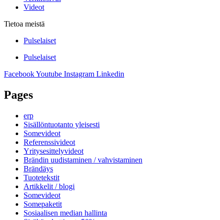
Videot
Tietoa meistä
Pulselaiset
Pulselaiset
Facebook
Youtube
Instagram
Linkedin
Pages
erp
Sisällöntuotanto yleisesti
Somevideot
Referenssivideot
Yritysesittelyvideot
Brändin uudistaminen / vahvistaminen
Brändäys
Tuotetekstit
Artikkelit / blogi
Somevideot
Somepaketit
Sosiaalisen median hallinta