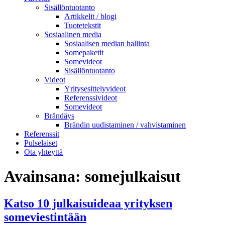
Sisällöntuotanto
Artikkelit / blogi
Tuotetekstit
Sosiaalinen media
Sosiaalisen median hallinta
Somepaketit
Somevideot
Sisällöntuotanto
Videot
Yritysesittelyvideot
Referenssivideot
Somevideot
Brändäys
Brändin uudistaminen / vahvistaminen
Referenssit
Pulselaiset
Ota yhteyttä
Avainsana:
somejulkaisut
Katso 10 julkaisuideaa yrityksen
someviestintään