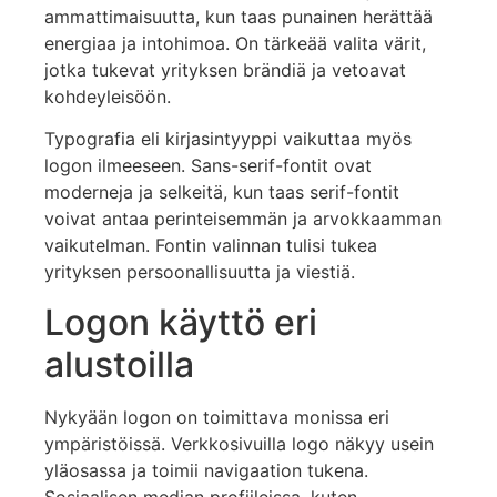
ammattimaisuutta, kun taas punainen herättää
energiaa ja intohimoa. On tärkeää valita värit,
jotka tukevat yrityksen brändiä ja vetoavat
kohdeyleisöön.
Typografia eli kirjasintyyppi vaikuttaa myös
logon ilmeeseen. Sans-serif-fontit ovat
moderneja ja selkeitä, kun taas serif-fontit
voivat antaa perinteisemmän ja arvokkaamman
vaikutelman. Fontin valinnan tulisi tukea
yrityksen persoonallisuutta ja viestiä.
Logon käyttö eri
alustoilla
Nykyään logon on toimittava monissa eri
ympäristöissä. Verkkosivuilla logo näkyy usein
yläosassa ja toimii navigaation tukena.
Sosiaalisen median profiileissa, kuten