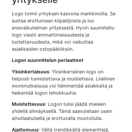
Logo toimii yrityksen kasvona markkinoilla. Se
auttaa erottumaan kilpailijoista ja luo
ensivaikutelman yrityksestä. Hyvin suunniteltu
logo viestii ammattimaisuudesta ja
luotettavuudesta, mikä voi vaikuttaa
asiakkaiden ostopäätöksiin.
Logon suunnittelun periaatteet
Yksinkertaisuus
: Yksinkertainen logo on
helposti tunnistettava ja muistettava. Liiallinen
monimutkaisuus voi hämmentää asiakkaita ja
heikentää logon tehokkuutta.
Muistettavuus
: Logon tulisi jäädä mieleen
yhdellä silmäyksellä. Tämä saavutetaan usein
ainutlaatuisella ja erottuvalla muotoilulla.
Ajattomuus
: Vältä trendikkäitä elementtejä,