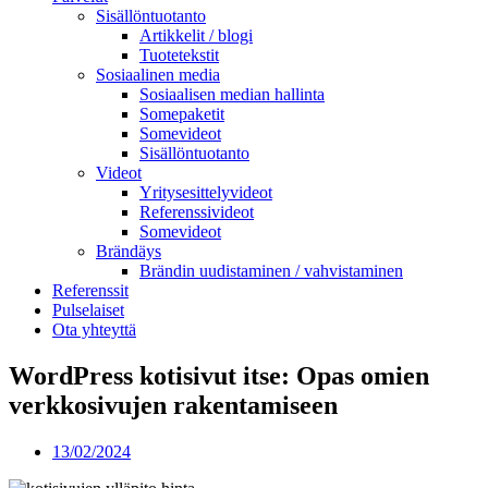
Sisällöntuotanto
Artikkelit / blogi
Tuotetekstit
Sosiaalinen media
Sosiaalisen median hallinta
Somepaketit
Somevideot
Sisällöntuotanto
Videot
Yritysesittelyvideot
Referenssivideot
Somevideot
Brändäys
Brändin uudistaminen / vahvistaminen
Referenssit
Pulselaiset
Ota yhteyttä
WordPress kotisivut itse: Opas omien
verkkosivujen rakentamiseen
13/02/2024