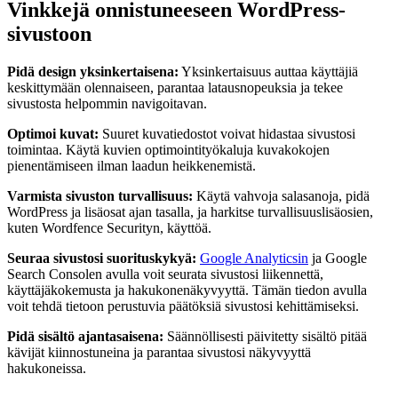
Vinkkejä onnistuneeseen WordPress-
sivustoon
Pidä design yksinkertaisena:
Yksinkertaisuus auttaa käyttäjiä
keskittymään olennaiseen, parantaa latausnopeuksia ja tekee
sivustosta helpommin navigoitavan.
Optimoi kuvat:
Suuret kuvatiedostot voivat hidastaa sivustosi
toimintaa. Käytä kuvien optimointityökaluja kuvakokojen
pienentämiseen ilman laadun heikkenemistä.
Varmista sivuston turvallisuus:
Käytä vahvoja salasanoja, pidä
WordPress ja lisäosat ajan tasalla, ja harkitse turvallisuuslisäosien,
kuten Wordfence Securityn, käyttöä.
Seuraa sivustosi suorituskykyä:
Google Analyticsin
ja Google
Search Consolen avulla voit seurata sivustosi liikennettä,
käyttäjäkokemusta ja hakukonenäkyvyyttä. Tämän tiedon avulla
voit tehdä tietoon perustuvia päätöksiä sivustosi kehittämiseksi.
Pidä sisältö ajantasaisena:
Säännöllisesti päivitetty sisältö pitää
kävijät kiinnostuneina ja parantaa sivustosi näkyvyyttä
hakukoneissa.