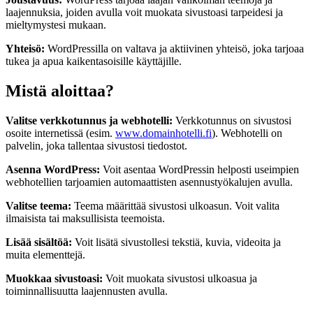
laajennuksia, joiden avulla voit muokata sivustoasi tarpeidesi ja
mieltymystesi mukaan.
Yhteisö:
WordPressilla on valtava ja aktiivinen yhteisö, joka tarjoaa
tukea ja apua kaikentasoisille käyttäjille.
Mistä aloittaa?
Valitse verkkotunnus ja webhotelli:
Verkkotunnus on sivustosi
osoite internetissä (esim.
www.domainhotelli.fi
). Webhotelli on
palvelin, joka tallentaa sivustosi tiedostot.
Asenna WordPress:
Voit asentaa WordPressin helposti useimpien
webhotellien tarjoamien automaattisten asennustyökalujen avulla.
Valitse teema:
Teema määrittää sivustosi ulkoasun. Voit valita
ilmaisista tai maksullisista teemoista.
Lisää sisältöä:
Voit lisätä sivustollesi tekstiä, kuvia, videoita ja
muita elementtejä.
Muokkaa sivustoasi:
Voit muokata sivustosi ulkoasua ja
toiminnallisuutta laajennusten avulla.