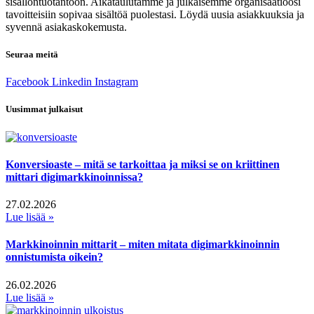
sisällöntuotantoon. Aikataulutamme ja julkaisemme organisaatioosi
tavoitteisiin sopivaa sisältöä puolestasi. Löydä uusia asiakkuuksia ja
syvennä asiakaskokemusta.
Seuraa meitä
Facebook
Linkedin
Instagram
Uusimmat julkaisut
Konversioaste – mitä se tarkoittaa ja miksi se on kriittinen
mittari digimarkkinoinnissa?
27.02.2026
Lue lisää »
Markkinoinnin mittarit – miten mitata digimarkkinoinnin
onnistumista oikein?
26.02.2026
Lue lisää »