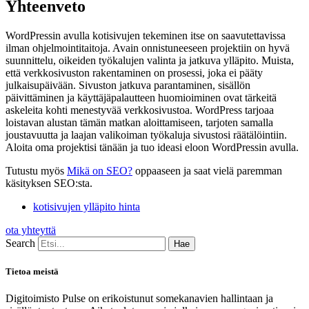
Yhteenveto
WordPressin avulla kotisivujen tekeminen itse on saavutettavissa
ilman ohjelmointitaitoja. Avain onnistuneeseen projektiin on hyvä
suunnittelu, oikeiden työkalujen valinta ja jatkuva ylläpito. Muista,
että verkkosivuston rakentaminen on prosessi, joka ei pääty
julkaisupäivään. Sivuston jatkuva parantaminen, sisällön
päivittäminen ja käyttäjäpalautteen huomioiminen ovat tärkeitä
askeleita kohti menestyvää verkkosivustoa. WordPress tarjoaa
loistavan alustan tämän matkan aloittamiseen, tarjoten samalla
joustavuutta ja laajan valikoiman työkaluja sivustosi räätälöintiin.
Aloita oma projektisi tänään ja tuo ideasi eloon WordPressin avulla.
Tutustu myös
Mikä on SEO?
oppaaseen ja saat vielä paremman
käsityksen SEO:sta.
kotisivujen ylläpito hinta
ota yhteyttä
Search
Hae
Tietoa meistä
Digitoimisto Pulse on erikoistunut somekanavien hallintaan ja