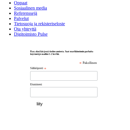
Oppaat
Sosiaalinen media
Referenssejä
Palvelut
Tietosuoja ja rekisteriseloste
Ota yhteyttä
Digitoimisto Pulse
Pysy alasi kärjessä tiedon ansiosta. Saat markkinoinnin parhaita
käytäntöjä mailiisi 1-2 krt/kk.
*
Pakollinen
Sähköposti
*
Etunimesi