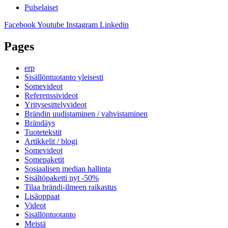
Pulselaiset
Facebook
Youtube
Instagram
Linkedin
Pages
erp
Sisällöntuotanto yleisesti
Somevideot
Referenssivideot
Yritysesittelyvideot
Brändin uudistaminen / vahvistaminen
Brändäys
Tuotetekstit
Artikkelit / blogi
Somevideot
Somepaketit
Sosiaalisen median hallinta
Sisältöpaketti nyt -50%
Tilaa brändi-ilmeen raikastus
Lisäoppaat
Videot
Sisällöntuotanto
Meistä