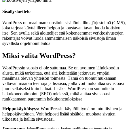
Sisällysluettelo
WordPress on maailman suosituin sisällönhallintajärjestelmä (CMS),
joka tarjoaa käyttäjilleen helpon ja joustavan tavan luoda kotisivut
itse. Sen avulla sekä aloittelijat että kokeneemmat verkkosivustojen
rakentajat voivat luoda ammattimaisen näköisiä sivustoja ilman
syvällistä ohjelmointitaitoa.
Miksi valita WordPress?
WordPressin suosio ei ole sattumaa. Se on avoimen lähdekoodin
alusta, mikä tarkoittaa, että sitä kehitetään jatkuvasti ympäri
maailmaa olevan yhteisön toimesta. Tämä on tuonut mukanaan
valtavan määrän teemoja ja lisäosia, joilla voit mukauttaa sivustoasi
juuri sellaiseksi kuin haluat. Lisäksi WordPress on suunniteltu
hakukoneoptimointi (SEO) mielessä, mikä auttaa sivustoasi
rankkaamaan paremmin hakukonetuloksissa.
Helppokäyttöisyys:
WordPressin käyttöliittymä on intuitiivinen ja
helppokäyttöinen. Voit helposti lisätä sisältöä, muokata sivujen
ulkoasua ja hallita sivustoasi.
Joustavuus:
WordPress tarjoaa laajan valikoiman teemoja ja