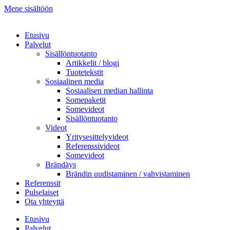
Mene sisältöön
Etusivu
Palvelut
Sisällöntuotanto
Artikkelit / blogi
Tuotetekstit
Sosiaalinen media
Sosiaalisen median hallinta
Somepaketit
Somevideot
Sisällöntuotanto
Videot
Yritysesittelyvideot
Referenssivideot
Somevideot
Brändäys
Brändin uudistaminen / vahvistaminen
Referenssit
Pulselaiset
Ota yhteyttä
Etusivu
Palvelut