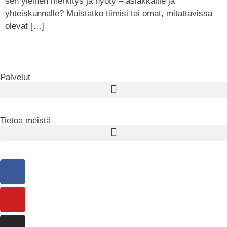
sen yleinen merkitys ja hyöty – asiakkaille ja
yhteiskunnalle? Muistatko tiimisi tai omat, mitattavissa
olevat […]
Palvelut
Tietoa meistä