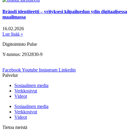
Brändi identiteetti – yrityksesi kilpailuedun ydin digitaalisessa
maailmassa
16.02.2026
Lue lisää »
Digitoimisto Pulse
Y-tunnus: 2932830-9
Facebook
Youtube
Instagram
Linkedin
Palvelut
Sosiaalinen media
Verkkosivut
Videot
Sosiaalinen media
Verkkosivut
Videot
Tietoa meistä