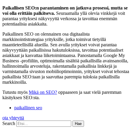
Paikallisen SEO:n parantaminen on jatkuva prosessi, mutta se
voi olla erittäin palkitseva.
Seuraamalla yllä olevia vinkkejä voit
parantaa yrityksesi näkyvyyttä verkossa ja tavoittaa enemmän
potentiaalisia asiakkaita.
Paikallinen SEO on olennainen osa digitaalista
markkinointistrategiaa yrityksille, jotka toimivat tietyillä
maantieteellisillä alueilla. Sen avulla yritykset voivat parantaa
näkyvyyttään paikallisissa hakutuloksissa, tavoittaa potentiaaliset
asiakkaat ja kasvattaa liiketoimintaansa. Panostamalla Google My
Business -profiiliin, optimoimalla sisältöä paikallisilla avainsanoilla,
hallinnoimalla arvosteluja, rakentamalla paikallisia linkkejä ja
varmistamalla sivuston mobiilioptimoinnin, yritykset voivat tehostaa
paikallista SEO:taan ja saavuttaa parempia tuloksia paikallisilla
markkinoilla.
Tutustu myös
Mikä on SEO?
oppaaseen ja saat vielä paremman
käsityksen SEO:sta.
paikallinen seo
ota yhteyttä
Search
Hae