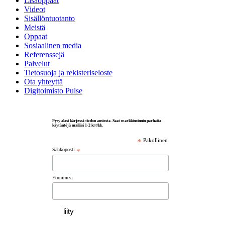
Lisäoppaat
Videot
Sisällöntuotanto
Meistä
Oppaat
Sosiaalinen media
Referenssejä
Palvelut
Tietosuoja ja rekisteriseloste
Ota yhteyttä
Digitoimisto Pulse
Pysy alasi kärjessä tiedon ansiosta. Saat markkinoinnin parhaita
käytäntöjä mailiisi 1-2 krt/kk.
*
Pakollinen
Sähköposti
*
Etunimesi