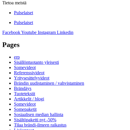
Tietoa meistä
Pulselaiset
Pulselaiset
Facebook
Youtube
Instagram
Linkedin
Pages
erp
Sisällöntuotanto yleisesti
Somevideot
Referenssivideot
Yritysesittelyvideot
Brändin uudistaminen / vahvistaminen
Brändäys
Tuotetekstit
Artikkelit / blogi
Somevideot
Somepaketit
Sosiaalisen median hallinta
Sisältöpaketti nyt -50%
Tilaa brändi-ilmeen raikastus