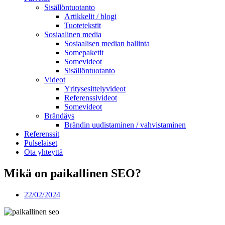
Sisällöntuotanto
Artikkelit / blogi
Tuotetekstit
Sosiaalinen media
Sosiaalisen median hallinta
Somepaketit
Somevideot
Sisällöntuotanto
Videot
Yritysesittelyvideot
Referenssivideot
Somevideot
Brändäys
Brändin uudistaminen / vahvistaminen
Referenssit
Pulselaiset
Ota yhteyttä
Mikä on paikallinen SEO?
22/02/2024