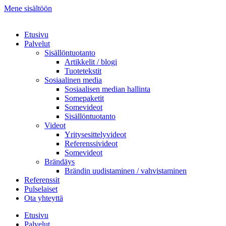
Mene sisältöön
Etusivu
Palvelut
Sisällöntuotanto
Artikkelit / blogi
Tuotetekstit
Sosiaalinen media
Sosiaalisen median hallinta
Somepaketit
Somevideot
Sisällöntuotanto
Videot
Yritysesittelyvideot
Referenssivideot
Somevideot
Brändäys
Brändin uudistaminen / vahvistaminen
Referenssit
Pulselaiset
Ota yhteyttä
Etusivu
Palvelut