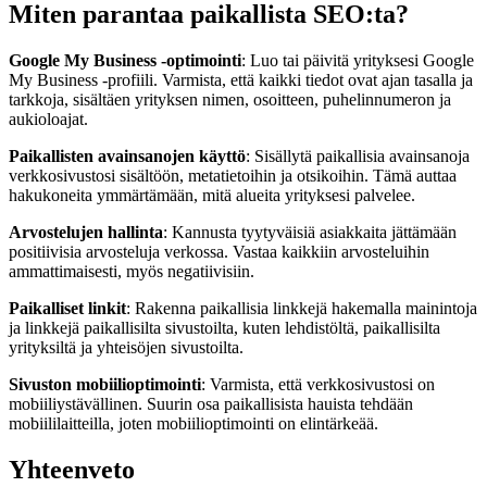
Miten parantaa paikallista SEO:ta?
Google My Business -optimointi
: Luo tai päivitä yrityksesi Google
My Business -profiili. Varmista, että kaikki tiedot ovat ajan tasalla ja
tarkkoja, sisältäen yrityksen nimen, osoitteen, puhelinnumeron ja
aukioloajat.
Paikallisten avainsanojen käyttö
: Sisällytä paikallisia avainsanoja
verkkosivustosi sisältöön, metatietoihin ja otsikoihin. Tämä auttaa
hakukoneita ymmärtämään, mitä alueita yrityksesi palvelee.
Arvostelujen hallinta
: Kannusta tyytyväisiä asiakkaita jättämään
positiivisia arvosteluja verkossa. Vastaa kaikkiin arvosteluihin
ammattimaisesti, myös negatiivisiin.
Paikalliset linkit
: Rakenna paikallisia linkkejä hakemalla mainintoja
ja linkkejä paikallisilta sivustoilta, kuten lehdistöltä, paikallisilta
yrityksiltä ja yhteisöjen sivustoilta.
Sivuston mobiilioptimointi
: Varmista, että verkkosivustosi on
mobiiliystävällinen. Suurin osa paikallisista hauista tehdään
mobiililaitteilla, joten mobiilioptimointi on elintärkeää.
Yhteenveto