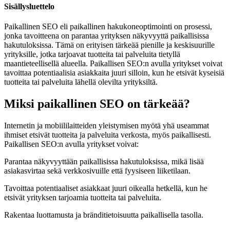
Sisällysluettelo
Paikallinen SEO eli paikallinen hakukoneoptimointi on prosessi,
jonka tavoitteena on parantaa yrityksen näkyvyyttä paikallisissa
hakutuloksissa. Tämä on erityisen tärkeää pienille ja keskisuurille
yrityksille, jotka tarjoavat tuotteita tai palveluita tietyllä
maantieteellisellä alueella. Paikallisen SEO:n avulla yritykset voivat
tavoittaa potentiaalisia asiakkaita juuri silloin, kun he etsivät kyseisiä
tuotteita tai palveluita lähellä olevilta yrityksiltä.
Miksi paikallinen SEO on tärkeää?
Internetin ja mobiililaitteiden yleistymisen myötä yhä useammat
ihmiset etsivät tuotteita ja palveluita verkosta, myös paikallisesti.
Paikallisen SEO:n avulla yritykset voivat:
Parantaa näkyvyyttään paikallisissa hakutuloksissa, mikä lisää
asiakasvirtaa sekä verkkosivuille että fyysiseen liiketilaan.
Tavoittaa potentiaaliset asiakkaat juuri oikealla hetkellä, kun he
etsivät yrityksen tarjoamia tuotteita tai palveluita.
Rakentaa luottamusta ja bränditietoisuutta paikallisella tasolla.