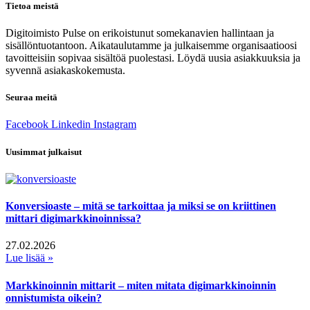
Tietoa meistä
Digitoimisto Pulse on erikoistunut somekanavien hallintaan ja
sisällöntuotantoon. Aikataulutamme ja julkaisemme organisaatioosi
tavoitteisiin sopivaa sisältöä puolestasi. Löydä uusia asiakkuuksia ja
syvennä asiakaskokemusta.
Seuraa meitä
Facebook
Linkedin
Instagram
Uusimmat julkaisut
Konversioaste – mitä se tarkoittaa ja miksi se on kriittinen
mittari digimarkkinoinnissa?
27.02.2026
Lue lisää »
Markkinoinnin mittarit – miten mitata digimarkkinoinnin
onnistumista oikein?