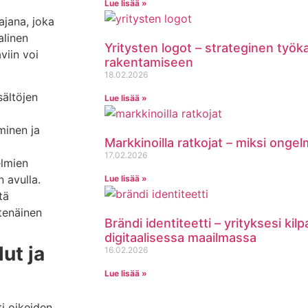
Lue lisää »
ajana, joka
alinen
Yritysten logot – strateginen työk
viin voi
rakentamiseen
18.02.2026
sältöjen
Lue lisää »
minen ja
Markkinoilla ratkojat – miksi onge
17.02.2026
lmien
n avulla.
Lue lisää »
tä
htenäinen
Brändi identiteetti – yrityksesi kil
digitaalisessa maailmassa
ut ja
16.02.2026
Lue lisää »
ti oikeiden