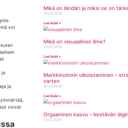
Mikä on ländäri ja miksi se on tär
24.02.2026
isia
Lue lisää »
ämä voi
Mikä on visuaalinen ilme?
 kuten
23.02.2026
aalisen
Lue lisää »
et
 ja
Markkinoinnin ulkoistaminen – st
varten
ja ja
20.02.2026
Lue lisää »
 ymmärtää,
sut voivat
Orgaaninen kasvu – kestävän digi
19.02.2026
issa