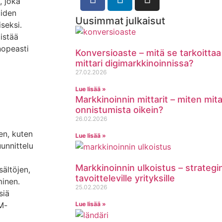
, joka
oiden
Uusimmat julkaisut
seksi.
istää
nopeasti
Konversioaste – mitä se tarkoittaa 
mittari digimarkkinoinnissa?
27.02.2026
Lue lisää »
Markkinoinnin mittarit – miten mit
onnistumista oikein?
26.02.2026
en, kuten
Lue lisää »
unnittelu
Markkinoinnin ulkoistus – strategi
sältöjen,
tavoitteleville yrityksille
minen.
25.02.2026
siä
Lue lisää »
M-