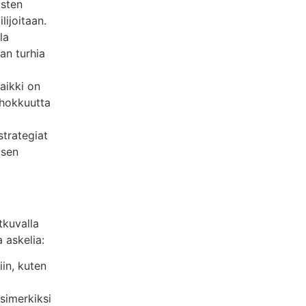
isten
lijoitaan.
la
an turhia
aikki on
ehokkuutta
strategiat
 sen
tkuvalla
 askelia:
iin, kuten
esimerkiksi