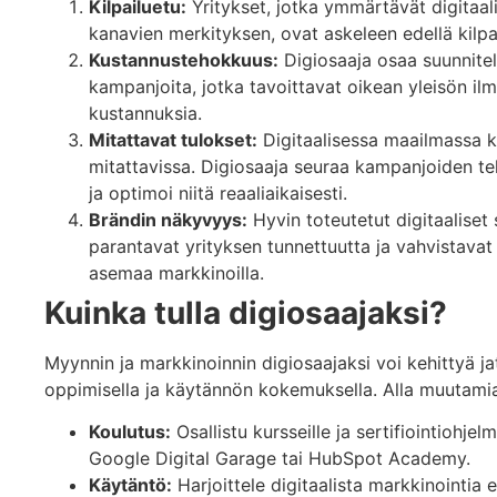
Kilpailuetu:
Yritykset, jotka ymmärtävät digitaal
kanavien merkityksen, ovat askeleen edellä kilpai
Kustannustehokkuus:
Digiosaaja osaa suunnitel
kampanjoita, jotka tavoittavat oikean yleisön ilm
kustannuksia.
Mitattavat tulokset:
Digitaalisessa maailmassa k
mitattavissa. Digiosaaja seuraa kampanjoiden t
ja optimoi niitä reaaliaikaisesti.
Brändin näkyvyys:
Hyvin toteutetut digitaaliset 
parantavat yrityksen tunnettuutta ja vahvistavat
asemaa markkinoilla.
Kuinka tulla digiosaajaksi?
Myynnin ja markkinoinnin digiosaajaksi voi kehittyä ja
oppimisella ja käytännön kokemuksella. Alla muutamia
Koulutus:
Osallistu kursseille ja sertifiointiohjelm
Google Digital Garage tai HubSpot Academy.
Käytäntö:
Harjoittele digitaalista markkinointia 