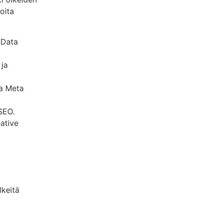
oita
 Data
ja
ja Meta
SEO.
ative
lkeitä