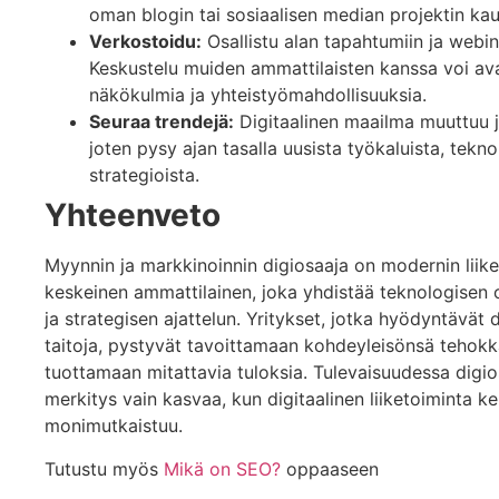
oman blogin tai sosiaalisen median projektin kau
Verkostoidu:
Osallistu alan tapahtumiin ja webin
Keskustelu muiden ammattilaisten kanssa voi av
näkökulmia ja yhteistyömahdollisuuksia.
Seuraa trendejä:
Digitaalinen maailma muuttuu j
joten pysy ajan tasalla uusista työkaluista, tekno
strategioista.
Yhteenveto
Myynnin ja markkinoinnin digiosaaja on modernin liik
keskeinen ammattilainen, joka yhdistää teknologisen
ja strategisen ajattelun. Yritykset, jotka hyödyntävät 
taitoja, pystyvät tavoittamaan kohdeyleisönsä tehok
tuottamaan mitattavia tuloksia. Tulevaisuudessa digio
merkitys vain kasvaa, kun digitaalinen liiketoiminta ke
monimutkaistuu.
Tutustu myös
Mikä on SEO?
oppaaseen