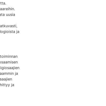
tta.
aareihin.
ata uusia
atkuvasti,
logioista ja
etoiminnan
 osaamisen
digiosaajien
kaammin ja
saajien
hittyy ja