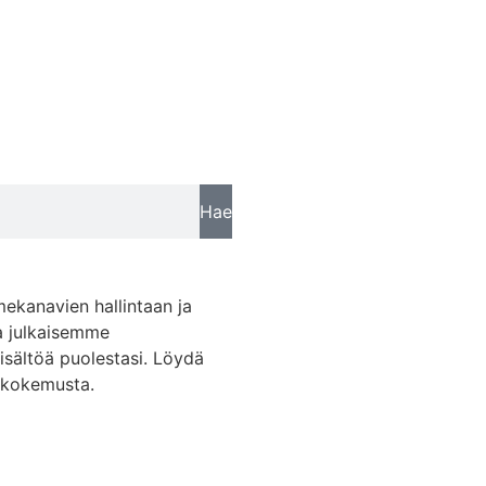
Hae
mekanavien hallintaan ja
a julkaisemme
sisältöä puolestasi. Löydä
skokemusta.