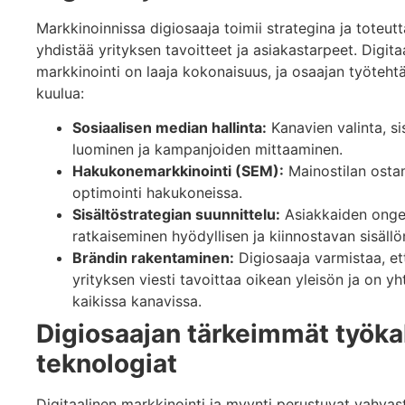
Markkinoinnissa digiosaaja toimii strategina ja toteutt
yhdistää yrityksen tavoitteet ja asiakastarpeet. Digita
markkinointi on laaja kokonaisuus, ja osaajan työtehtä
kuulua:
Sosiaalisen median hallinta:
Kanavien valinta, si
luominen ja kampanjoiden mittaaminen.
Hakukonemarkkinointi (SEM):
Mainostilan osta
optimointi hakukoneissa.
Sisältöstrategian suunnittelu:
Asiakkaiden onge
ratkaiseminen hyödyllisen ja kiinnostavan sisällö
Brändin rakentaminen:
Digiosaaja varmistaa, et
yrityksen viesti tavoittaa oikean yleisön ja on y
kaikissa kanavissa.
Digiosaajan tärkeimmät työkal
teknologiat
Digitaalinen markkinointi ja myynti perustuvat vahvas