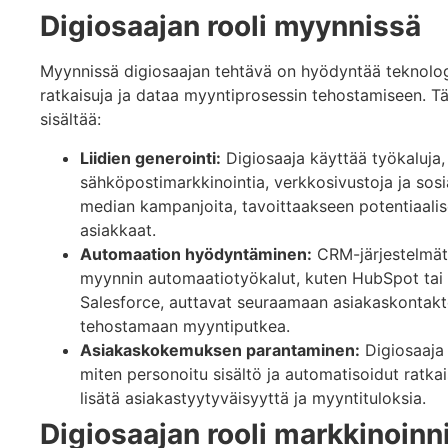
Digiosaajan rooli myynnissä
Myynnissä digiosaajan tehtävä on hyödyntää teknolog
ratkaisuja ja dataa myyntiprosessin tehostamiseen. T
sisältää:
Liidien generointi:
Digiosaaja käyttää työkaluja,
sähköpostimarkkinointia, verkkosivustoja ja sosi
median kampanjoita, tavoittaakseen potentiaalis
asiakkaat.
Automaation hyödyntäminen:
CRM-järjestelmät
myynnin automaatiotyökalut, kuten HubSpot tai
Salesforce, auttavat seuraamaan asiakaskontakte
tehostamaan myyntiputkea.
Asiakaskokemuksen parantaminen:
Digiosaaja
miten personoitu sisältö ja automatisoidut ratkai
lisätä asiakastyytyväisyyttä ja myyntituloksia.
Digiosaajan rooli markkinoinn