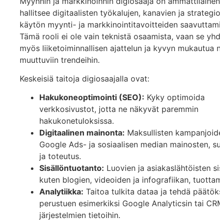
Myynnin ja markkinoinnin digiosaaja on ammattilainen
hallitsee digitaalisten työkalujen, kanavien ja strategi
käytön myynti- ja markkinointitavoitteiden saavuttami
Tämä rooli ei ole vain teknistä osaamista, vaan se yhd
myös liiketoiminnallisen ajattelun ja kyvyn mukautua 
muuttuviin trendeihin.
Keskeisiä taitoja digiosaajalla ovat:
Hakukoneoptimointi (SEO):
Kyky optimoida
verkkosivustot, jotta ne näkyvät paremmin
hakukonetuloksissa.
Digitaalinen mainonta:
Maksullisten kampanjoid
Google Ads- ja sosiaalisen median mainosten, su
ja toteutus.
Sisällöntuotanto:
Luovien ja asiakaslähtöisten si
kuten blogien, videoiden ja infografiikan, tuotta
Analytiikka:
Taitoa tulkita dataa ja tehdä päätök
perustuen esimerkiksi Google Analyticsin tai CR
järjestelmien tietoihin.