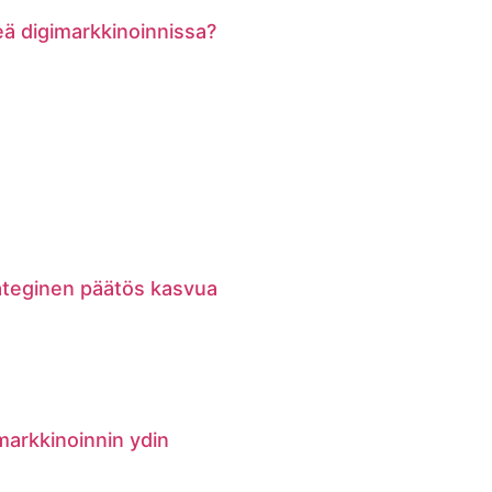
keä digimarkkinoinnissa?
rateginen päätös kasvua
markkinoinnin ydin