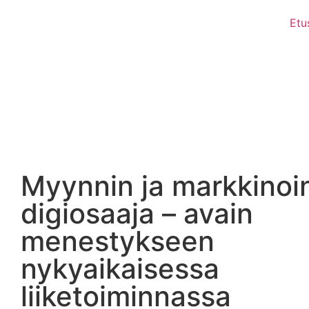
Etu
Myynnin ja markkinoi
digiosaaja – avain
menestykseen
nykyaikaisessa
liiketoiminnassa