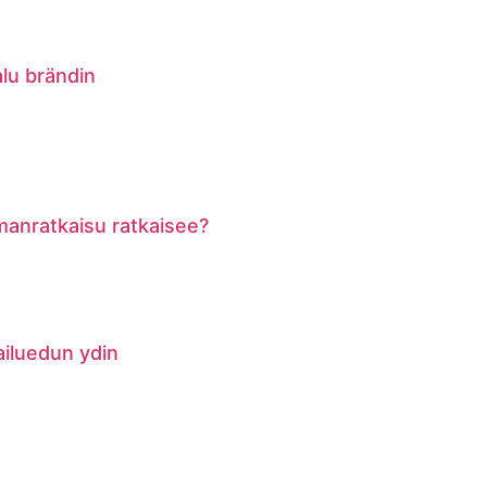
alu brändin
lmanratkaisu ratkaisee?
pailuedun ydin