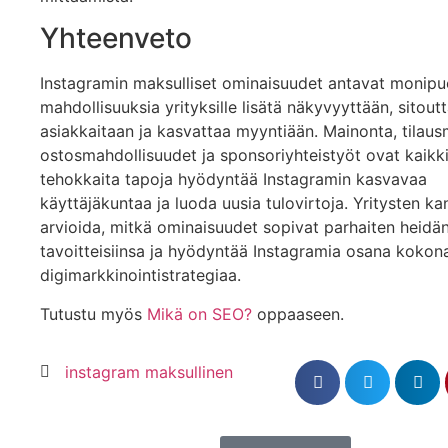
Yhteenveto
Instagramin maksulliset ominaisuudet antavat monipuo
mahdollisuuksia yrityksille lisätä näkyvyyttään, sitout
asiakkaitaan ja kasvattaa myyntiään. Mainonta, tilausm
ostosmahdollisuudet ja sponsoriyhteistyöt ovat kaikk
tehokkaita tapoja hyödyntää Instagramin kasvavaa
käyttäjäkuntaa ja luoda uusia tulovirtoja. Yritysten k
arvioida, mitkä ominaisuudet sopivat parhaiten heidä
tavoitteisiinsa ja hyödyntää Instagramia osana kokona
digimarkkinointistrategiaa.
Tutustu myös
Mikä on SEO?
oppaaseen.
instagram maksullinen