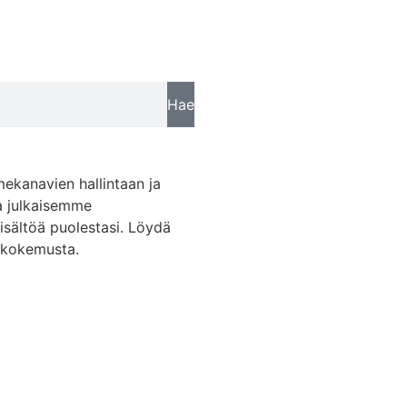
Hae
mekanavien hallintaan ja
a julkaisemme
sisältöä puolestasi. Löydä
skokemusta.