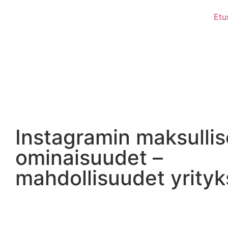
Etu
Instagramin maksullis
ominaisuudet –
mahdollisuudet yrityks