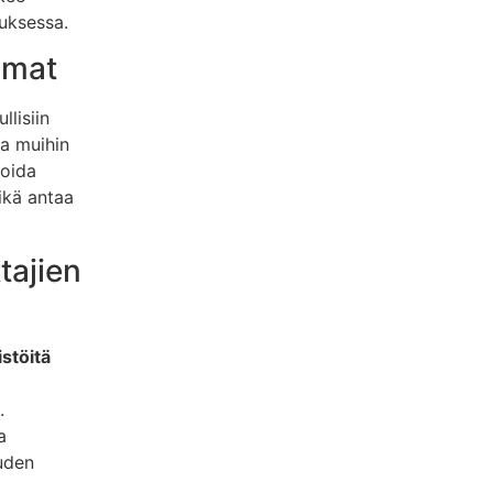
uksessa.
umat
lisiin
ja muihin
noida
ikä antaa
tajien
stöitä
.
a
uden