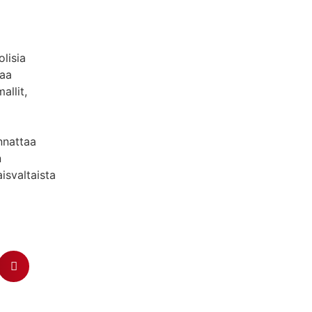
lisia
taa
allit,
i
annattaa
n
isvaltaista