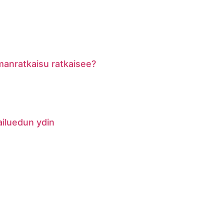
lmanratkaisu ratkaisee?
pailuedun ydin