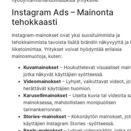
Instagram Ads – Mainonta
tehokkaasti
Instagram-mainokset ovat yksi suosituimmista ja
tehokkaimmista tavoista lisätä brändin näkyvyyttä ja
liiketoimintaa. Yritykset voivat hyödyntää erilaisia
mainosmuotoja, kuten:
Kuvamainokset
– Houkuttelevat visuaaliset mai
jotka näkyvät käyttäjien syötteessä.
Videomainokset
– Lyhyet, vaikuttavat videot, jo
herättävät käyttäjien huomion.
Karusellimainokset
– Useita kuvia tai videoita 
mainoksessa, mahdollistaen monipuolisen
tarinankerronnan.
Stories-mainokset
– Kokonäytön mainokset, jot
käyttäjien Instagram Stories -syötteessä.
Reels-mainokset
– Lyhyet videosisällöt, jotka 