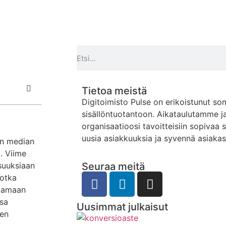
Tietoa meistä
Digitoimisto Pulse on erikoistunut so
sisällöntuotantoon. Aikataulutamme j
organisaatioosi tavoitteisiin sopivaa 
uusia asiakkuuksia ja syvennä asiaka
en median
i. Viime
suuksiaan
Seuraa meitä
jotka
ttamaan
ssa
Uusimmat julkaisut
den