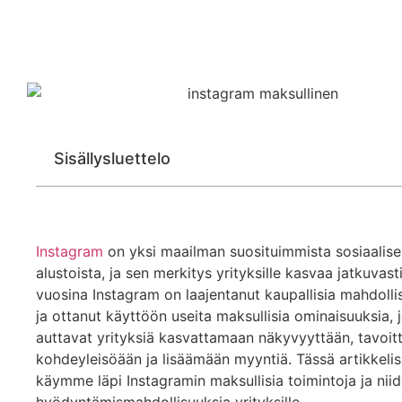
Sisällysluettelo
Instagram
on yksi maailman suosituimmista sosiaalis
alustoista, ja sen merkitys yrityksille kasvaa jatkuvast
vuosina Instagram on laajentanut kaupallisia mahdolli
ja ottanut käyttöön useita maksullisia ominaisuuksia, 
auttavat yrityksiä kasvattamaan näkyvyyttään, tavoi
kohdeyleisöään ja lisäämään myyntiä. Tässä artikkeli
käymme läpi Instagramin maksullisia toimintoja ja nii
hyödyntämismahdollisuuksia yrityksille.