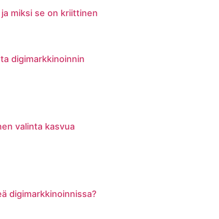
ja miksi se on kriittinen
ata digimarkkinoinnin
nen valinta kasvua
keä digimarkkinoinnissa?