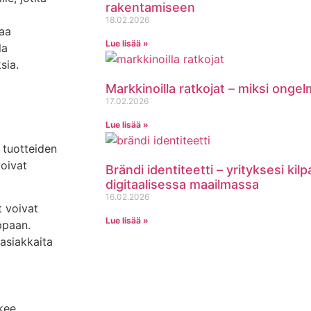
rakentamiseen
18.02.2026
taa
Lue lisää »
la
sia.
Markkinoilla ratkojat – miksi onge
17.02.2026
Lue lisää »
 tuotteiden
oivat
Brändi identiteetti – yrityksesi kil
digitaalisessa maailmassa
16.02.2026
t voivat
Lue lisää »
ppaan.
asiakkaita
kee