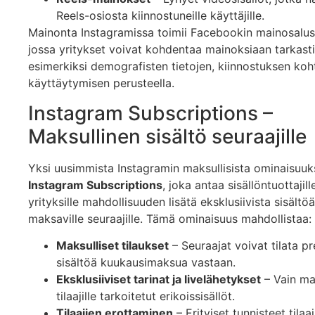
Reels-osiosta kiinnostuneille käyttäjille.
Mainonta Instagramissa toimii Facebookin mainosalus
jossa yritykset voivat kohdentaa mainoksiaan tarkasti
esimerkiksi demografisten tietojen, kiinnostuksen koh
käyttäytymisen perusteella.
Instagram Subscriptions –
Maksullinen sisältö seuraajille
Yksi uusimmista Instagramin maksullisista ominaisuuk
Instagram Subscriptions
, joka antaa sisällöntuottajill
yrityksille mahdollisuuden lisätä eksklusiivista sisältöä
maksaville seuraajille. Tämä ominaisuus mahdollistaa:
Maksulliset tilaukset
– Seuraajat voivat tilata 
sisältöä kuukausimaksua vastaan.
Eksklusiiviset tarinat ja livelähetykset
– Vain ma
tilaajille tarkoitetut erikoissisällöt.
Tilaajien erottaminen
– Erityiset tunnisteet tilaaji