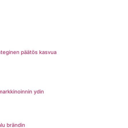
rateginen päätös kasvua
markkinoinnin ydin
alu brändin