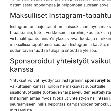
ostamisesta nopeampaa ja helpompaa suoraan sovell
Maksulliset Instagram-tapaht
Instagram on laajentanut ominaisuuksiaan myös maksul
tapahtumiin, kuten verkkoseminaareihin, koulutuksiin 
virtuaalitapahtumiin. Yritykset voivat luoda ja markki
maksullisia tapahtumia suoraan Instagramin kautta, m
uuden tavan tuottaa tuloja ja sitouttaa yleisöä.
Sponsoroidut yhteistyöt vaikut
kanssa
Yritykset voivat hyödyntää Instagramin
sponsoriyhtei
vaikuttajien kanssa, jolloin he maksavat suosittuille
sisällöntuottajille tuotteiden tai palveluiden esittelystä
Instagram antaa myös työkalut yhteistyön hallintaan j
seuraamiseen, mikä helpottaa kampanjoiden tehokku
mittaamista.