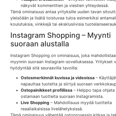
näkyvät kommenttien ja viestien yhteydessä.
Tämä ominaisuus antaa yrityksille uuden tavan sitout
yleisöään ja lisätä toistuvaa tuloa esimerkiksi antamal
koulutuksia, vinkkejä tai eksklusiivisia tuotelanseerauk
Instagram Shopping – Myynti
suoraan alustalla
Instagram Shopping on ominaisuus, joka mahdollistaa
myynnin suoraan Instagram-sovelluksessa. Yritykset v
hyödyntää sitä seuraavilla tavoilla:
Ostosmerkinnät kuvissa ja videoissa
– Käyttäjä
napauttaa tuotetta ja siirtyä suoraan verkkokau
Ostopainikkeet profiilissa
– Helppo tapa ohjata 
ostamaan tuotteita suoraan Instagramista.
Live Shopping
– Mahdollisuus myydä tuotteita
reaaliaikaisissa livelähetyksissä.
Tämä ominaisuus vähentää ostoprosessin kitkaa ja te