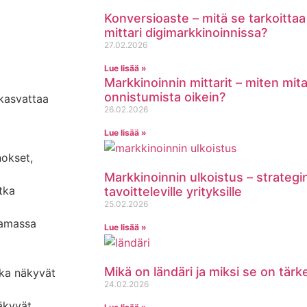
Konversioaste – mitä se tarkoittaa 
mittari digimarkkinoinnissa?
27.02.2026
Lue lisää »
Markkinoinnin mittarit – miten mit
onnistumista oikein?
 kasvattaa
26.02.2026
Lue lisää »
nokset,
Markkinoinnin ulkoistus – strategi
tka
tavoitteleville yrityksille
25.02.2026
samassa
Lue lisää »
Mikä on ländäri ja miksi se on tär
ka näkyvät
24.02.2026
näkyvät