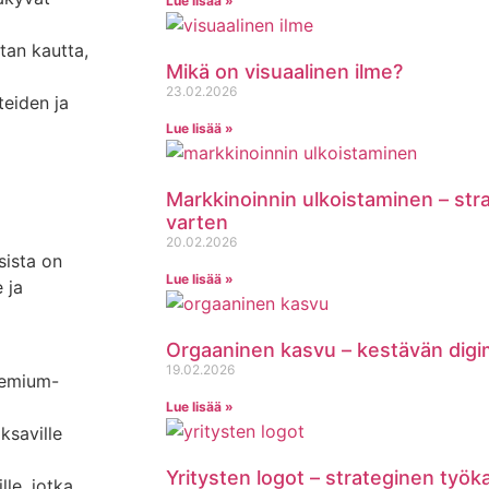
Lue lisää »
tan kautta,
Mikä on visuaalinen ilme?
23.02.2026
teiden ja
Lue lisää »
Markkinoinnin ulkoistaminen – st
varten
20.02.2026
sista on
Lue lisää »
e ja
Orgaaninen kasvu – kestävän digi
19.02.2026
premium-
Lue lisää »
ksaville
Yritysten logot – strateginen työk
lle, jotka