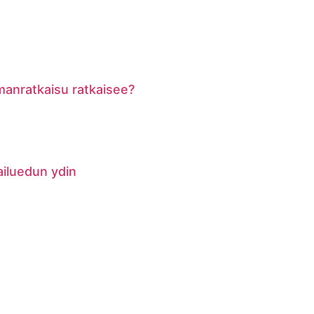
lmanratkaisu ratkaisee?
pailuedun ydin