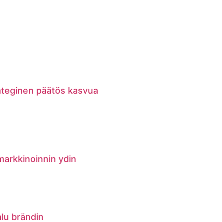
rateginen päätös kasvua
markkinoinnin ydin
alu brändin