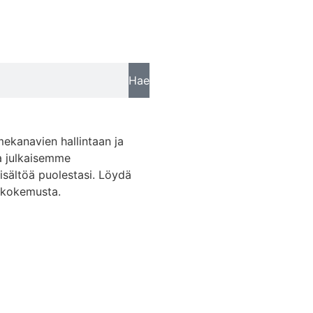
Hae
mekanavien hallintaan ja
a julkaisemme
sisältöä puolestasi. Löydä
skokemusta.