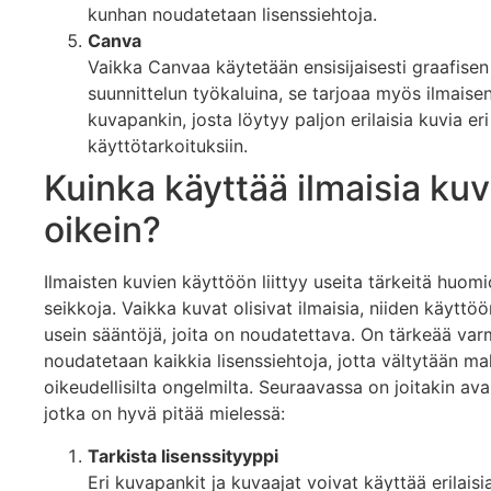
kunhan noudatetaan lisenssiehtoja.
Canva
Vaikka Canvaa käytetään ensisijaisesti graafisen
suunnittelun työkaluina, se tarjoaa myös ilmaise
kuvapankin, josta löytyy paljon erilaisia kuvia eri
käyttötarkoituksiin.
Kuinka käyttää ilmaisia kuv
oikein?
Ilmaisten kuvien käyttöön liittyy useita tärkeitä huomi
seikkoja. Vaikka kuvat olisivat ilmaisia, niiden käyttöön
usein sääntöjä, joita on noudatettava. On tärkeää varm
noudatetaan kaikkia lisenssiehtoja, jotta vältytään mah
oikeudellisilta ongelmilta. Seuraavassa on joitakin ava
jotka on hyvä pitää mielessä:
Tarkista lisenssityyppi
Eri kuvapankit ja kuvaajat voivat käyttää erilaisi