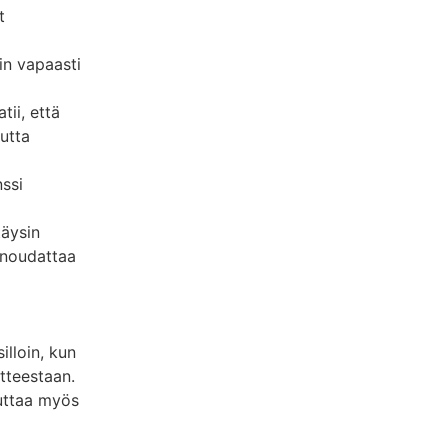
t
in vapaasti
tii, että
utta
nssi
täysin
 noudattaa
illoin, kun
tteestaan.
auttaa myös