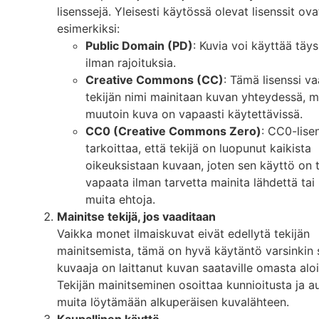
lisenssejä. Yleisesti käytössä olevat lisenssit ova
esimerkiksi:
Public Domain (PD)
: Kuvia voi käyttää täys
ilman rajoituksia.
Creative Commons (CC)
: Tämä lisenssi vaa
tekijän nimi mainitaan kuvan yhteydessä, m
muutoin kuva on vapaasti käytettävissä.
CC0 (Creative Commons Zero)
: CC0-lise
tarkoittaa, että tekijä on luopunut kaikista
oikeuksistaan kuvaan, joten sen käyttö on 
vapaata ilman tarvetta mainita lähdettä tai
muita ehtoja.
Mainitse tekijä, jos vaaditaan
Vaikka monet ilmaiskuvat eivät edellytä tekijän
mainitsemista, tämä on hyvä käytäntö varsinkin s
kuvaaja on laittanut kuvan saataville omasta aloi
Tekijän mainitseminen osoittaa kunnioitusta ja 
muita löytämään alkuperäisen kuvalähteen.
Kaupallinen käyttö