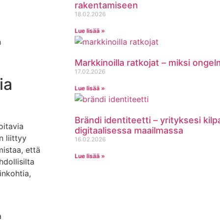
rakentamiseen
18.02.2026
Lue lisää »
n
Markkinoilla ratkojat – miksi onge
17.02.2026
ia
Lue lisää »
Brändi identiteetti – yrityksesi kil
oitavia
digitaalisessa maailmassa
 liittyy
16.02.2026
istaa, että
Lue lisää »
dollisilta
inkohtia,
a