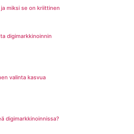
ja miksi se on kriittinen
ata digimarkkinoinnin
nen valinta kasvua
keä digimarkkinoinnissa?