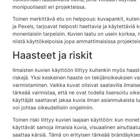
monipuolisesti eri projekteissa.
Toinen merkittävä etu on helppous: kuvapankit, kute
ja Pexels, tarjoavat helposti haettavia ja käytettäviä k
monenlaisiin tarpeisiin. Kuvien laatu on usein korkea,
niistä käyttökelpoisia jopa ammattimaisissa projektei
Haasteet ja riskit
Ilmaisten kuvien käyttöön liittyy kuitenkin myös haaste
riskejä. Yksi keskeinen haaste on tekijänoikeuksien va
varmistaminen. Vaikka kuvat olisivat saatavilla ilmaise
tärkeää varmistaa, että ne ovat todella lisensoitu oike
käyttäjät saattavat jakaa kuvia ilman asianmukaista l
voi johtaa oikeudellisiin ongelmiin.
Toinen riski liittyy kuvien laajaan käyttöön: kun monet
käyttävät samoja ilmaisia kuvia, visuaalinen ainutlaat
saattaa kärsiä. Tämä on erityisen tärkeää brändäykses