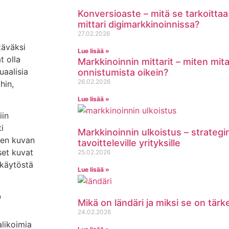
Konversioaste – mitä se tarkoittaa 
mittari digimarkkinoinnissa?
27.02.2026
täväksi
Lue lisää »
t olla
Markkinoinnin mittarit – miten mit
uaalisia
onnistumista oikein?
26.02.2026
hin,
Lue lisää »
iin
i
Markkinoinnin ulkoistus – strategi
uten kuvan
tavoitteleville yrityksille
set kuvat
25.02.2026
 käytöstä
Lue lisää »
?
Mikä on ländäri ja miksi se on tär
24.02.2026
alikoimia