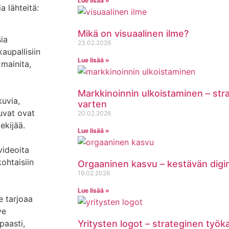
Lue lisää »
a lähteitä:
Mikä on visuaalinen ilme?
ia
23.02.2026
aupallisiin
Lue lisää »
 mainita,
.
Markkinoinnin ulkoistaminen – st
kuvia,
varten
kuvat ovat
20.02.2026
ekijää.
Lue lisää »
videoita
kohtaisiin
Orgaaninen kasvu – kestävän digi
19.02.2026
Lue lisää »
e tarjoaa
ve
paasti,
Yritysten logot – strateginen työk