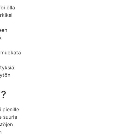
oi olla
rkiksi
seen
.
a muokata
tyksiä.
äytön
a?
 pienille
le suuria
stöjen
n