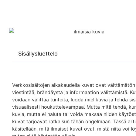
Sisällysluettelo
Verkkosisältöjen aikakaudella kuvat ovat välttämätön
viestintää, brändäystä ja informaation välittämistä. Kuv
voidaan välittää tunteita, luoda mielikuvia ja tehdä sis
visuaalisesti houkuttelevampaa. Mutta mitä tehdä, kun
kuvia, mutta ei haluta tai voida maksaa niiden käytöst
kuvat tarjoavat ratkaisun tähän ongelmaan. Tässä arti
käsitellään, mitä ilmaiset kuvat ovat, mistä niitä voi lö
miten niitä käytetään oikein.