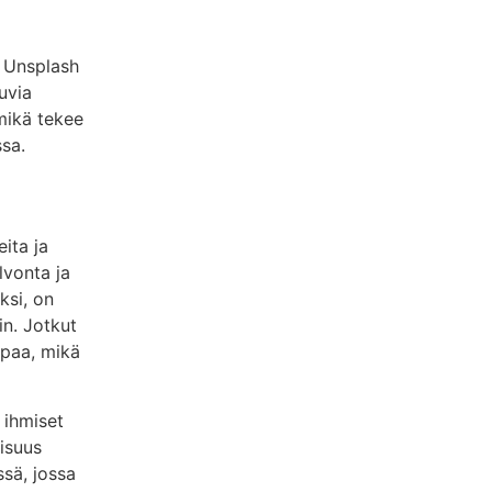
n Unsplash
uvia
 mikä tekee
ssa.
ita ja
lvonta ja
ksi, on
in. Jotkut
upaa, mikä
 ihmiset
uisuus
sä, jossa