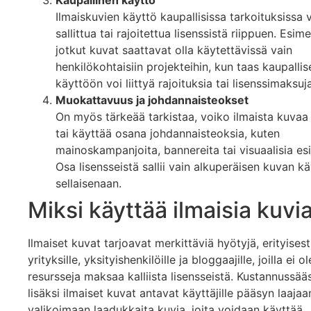
Ilmaiskuvien käyttö kaupallisissa tarkoituksissa v
sallittua tai rajoitettua lisenssistä riippuen. Esime
jotkut kuvat saattavat olla käytettävissä vain
henkilökohtaisiin projekteihin, kun taas kaupalli
käyttöön voi liittyä rajoituksia tai lisenssimaksuja
Muokattavuus ja johdannaisteokset
On myös tärkeää tarkistaa, voiko ilmaista kuva
tai käyttää osana johdannaisteoksia, kuten
mainoskampanjoita, bannereita tai visuaalisia esi
Osa lisensseistä sallii vain alkuperäisen kuvan k
sellaisenaan.
Miksi käyttää ilmaisia kuvi
Ilmaiset kuvat tarjoavat merkittäviä hyötyjä, erityisesti
yrityksille, yksityishenkilöille ja bloggaajille, joilla ei o
resursseja maksaa kalliista lisensseistä. Kustannussää
lisäksi ilmaiset kuvat antavat käyttäjille pääsyn laajaa
valikoimaan laadukkaita kuvia, joita voidaan käyttää