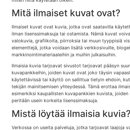
Mitä ilmaiset kuvat ovat?
Ilmaiset kuvat ovat kuvia, jotka ovat saatavilla käytet
ilman lisenssimaksuja tai ostamista. Nämä kuvat voiva
valokuvia, grafiikoita, piirroksia tai muun tyyppisiä vis
elementtejä, jotka voidaan lisätä verkkosivuille, blogei
markkinointimateriaaleihin ja muihin julkaisuihin.
Ilmaisia kuvia tarjoavat sivustot tarjoavat pääsyn suur
kuvapankkeihin, joiden kuvat ovat joko täysin vapaast
käytettävissä tai käyttö on sallittua tietyin ehdoin, k
tekijän mainitsemisen yhteydessä. Tämä erottaa ilmai
esimerkiksi kaupallisten kuvapankkien kuvista, joiden
peritään usein korkeita lisenssimaksuja.
Mistä löytää ilmaisia kuvia
Verkossa on useita palveluja, jotka tarjoavat laajoja v