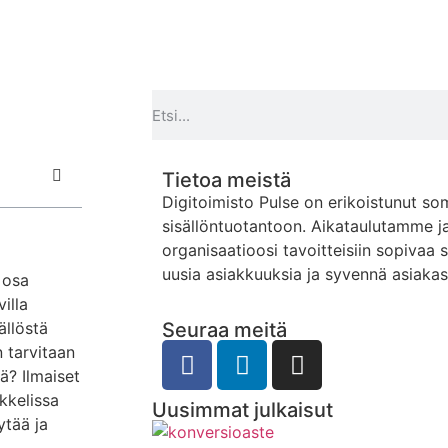
Tietoa meistä
Digitoimisto Pulse on erikoistunut so
sisällöntuotantoon. Aikataulutamme j
organisaatioosi tavoitteisiin sopivaa 
uusia asiakkuuksia ja syvennä asiaka
 osa
illa
ällöstä
Seuraa meitä
 tarvitaan
ä? Ilmaiset
kkelissa
Uusimmat julkaisut
ytää ja