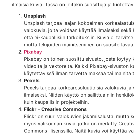
ilmaisia kuvia. Tässä on joitakin suosittuja ja luotettavi
Unsplash
Unsplash tarjoaa laajan kokoelman korkealaatuis
valokuvia, joita voidaan käyttää ilmaiseksi sekä k
että ei-kaupallisiin tarkoituksiin. Kuvia ei tarvitse
mutta tekijöiden mainitseminen on suositeltavaa
Pixabay
Pixabay on toinen suosittu sivusto, josta löytyy 
videoita ja vektoreita. Kaikki Pixabay-sivuston 
käytettävissä ilman tarvetta maksaa tai mainita t
Pexels
Pexels tarjoaa korkearesoluutioisia valokuvia ja 
ilmaiseksi. Niiden käyttö on sallittua niin henkilö
kuin kaupallisiin projekteihin.
Flickr – Creative Commons
Flickr on suuri valokuvien jakamisalusta, mutta s
myös valikoiman kuvia, jotka on merkitty Creati
Commons -lisenssillä. Näitä kuvia voi käyttää va