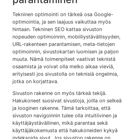
Tekninen optimointi on tärkeä osa Google-
optimointia, ja sen laajuus vaikuttaa myös
hintaan. Tekninen SEO kattaa sivuston
nopeuden optimoinnin, mobiiliystävällisyyden,
URL-rakenteen parantamisen, meta-tietojen
optimoinnin, sivustokartan luomisen ja paljon
muuta. Nämä toimenpiteet vaativat teknistä
osaamista ja voivat olla melko aikaa vieviä,
erityisesti jos sivustolla on teknisiä ongelmia,
jotka on korjattava.
Sivuston rakenne on myös tärkeä tekijä.
Hakukoneet suosivat sivustoja, joilla on selkeä
ja looginen rakenne. Tämä tarkoittaa, että
sivuston navigoinnin tulee olla intuitiivinen ja
käyttäjäystävällinen, mikä parantaa sekä
käyttäjäkokemusta että hakukoneiden kykyä
indeksoida sivut. Jos sivuston rakenne on