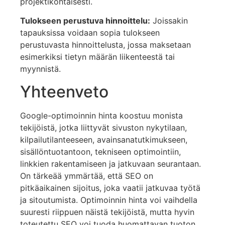
projektikohtaisesti.
Tulokseen perustuva hinnoittelu:
Joissakin
tapauksissa voidaan sopia tulokseen
perustuvasta hinnoittelusta, jossa maksetaan
esimerkiksi tietyn määrän liikenteestä tai
myynnistä.
Yhteenveto
Google-optimoinnin hinta koostuu monista
tekijöistä, jotka liittyvät sivuston nykytilaan,
kilpailutilanteeseen, avainsanatutkimukseen,
sisällöntuotantoon, tekniseen optimointiin,
linkkien rakentamiseen ja jatkuvaan seurantaan.
On tärkeää ymmärtää, että SEO on
pitkäaikainen sijoitus, joka vaatii jatkuvaa työtä
ja sitoutumista. Optimoinnin hinta voi vaihdella
suuresti riippuen näistä tekijöistä, mutta hyvin
toteutettu SEO voi tuoda huomattavan tuoton