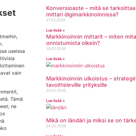
Konversioaste – mitä se tarkoittaa 
kset
mittari digimarkkinoinnissa?
27.02.2026
Lue lisää »
tmeihin,
Markkinoinnin mittarit – miten mit
onnistumista oikein?
n.
26.02.2026
ssa useissa
iivisia
Lue lisää »
ilottaminen
tavat vain
Markkinoinnin ulkoistus – strategi
tavoitteleville yrityksille
25.02.2026
mmentit,
tetä. Tämä
Lue lisää »
neet; ne
Jos
Mikä on ländäri ja miksi se on tär
nä
24.02.2026
onko