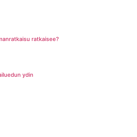
lmanratkaisu ratkaisee?
pailuedun ydin