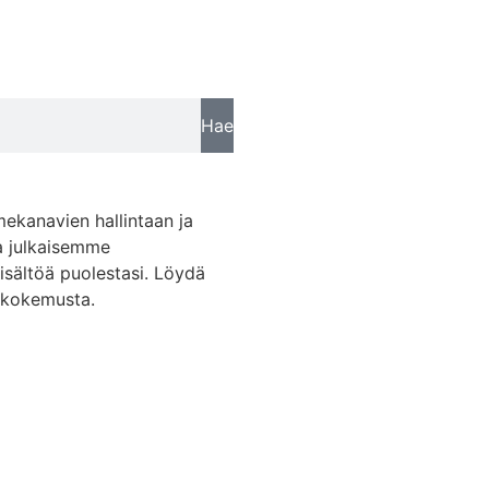
Hae
mekanavien hallintaan ja
a julkaisemme
sisältöä puolestasi. Löydä
skokemusta.