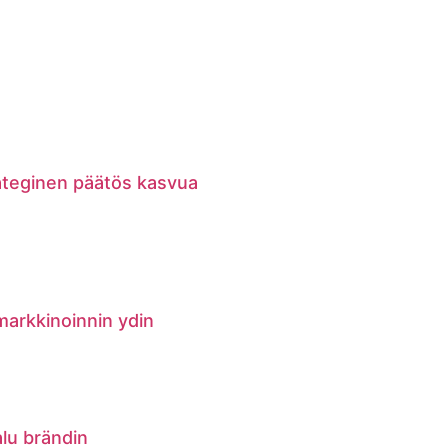
rateginen päätös kasvua
markkinoinnin ydin
alu brändin