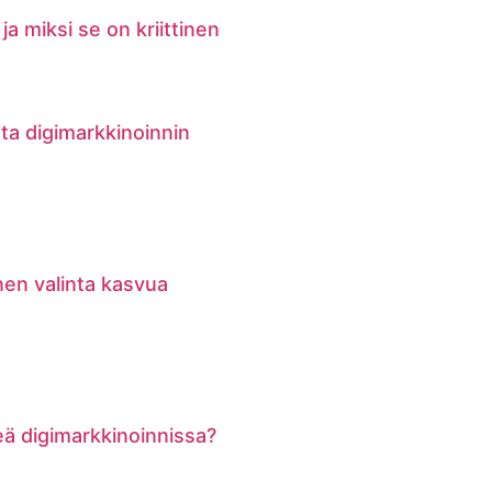
ja miksi se on kriittinen
ata digimarkkinoinnin
nen valinta kasvua
keä digimarkkinoinnissa?