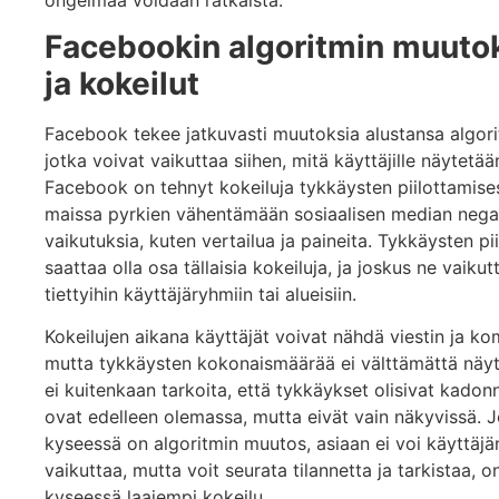
Facebookin algoritmin muuto
ja kokeilut
Facebook tekee jatkuvasti muutoksia alustansa algori
jotka voivat vaikuttaa siihen, mitä käyttäjille näytetää
Facebook on tehnyt kokeiluja tykkäysten piilottamise
maissa pyrkien vähentämään sosiaalisen median negat
vaikutuksia, kuten vertailua ja paineita. Tykkäysten pi
saattaa olla osa tällaisia kokeiluja, ja joskus ne vaikut
tiettyihin käyttäjäryhmiin tai alueisiin.
Kokeilujen aikana käyttäjät voivat nähdä viestin ja ko
mutta tykkäysten kokonaismäärää ei välttämättä näy
ei kuitenkaan tarkoita, että tykkäykset olisivat kadon
ovat edelleen olemassa, mutta eivät vain näkyvissä. 
kyseessä on algoritmin muutos, asiaan ei voi käyttäjä
vaikuttaa, mutta voit seurata tilannetta ja tarkistaa, 
kyseessä laajempi kokeilu.