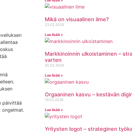
Lue lisää »
Mikä on visuaalinen ilme?
23.02.2026
ovelluksen
Lue lisää »
tallentaa
joskus
Markkinoinnin ulkoistaminen – st
stää
varten
20.02.2026
ennä
Lue lisää »
elleen.
luksen
Orgaaninen kasvu – kestävän digi
,
19.02.2026
e päivittää
ät ongelmat.
Lue lisää »
Yritysten logot – strateginen työk