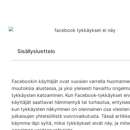
Sisällysluettelo
Facebookin käyttäjät ovat vuosien varrella huomanneet
muutoksia alustassa, ja yksi yleisesti havaittu ongelm
tykkäysten katoaminen. Kun Facebook-tykkäykset eiv
käyttäjät saattavat hämmentyä tai turhautua, erityisesti
kun tykkäysten näkyminen on olennainen osa viestien
julkaisujen yhteisöllistä vuorovaikutusta. Tässä artikke
käymme läpi syitä, miksi tykkäykset eivät näy, ja mite
ongelmaa voidaan ratkaista.