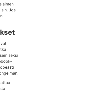
selaimen
isin. Jos
ön
ykset
yvät
otka
semiseksi
cebook-
nopeasti
a ongelman.
nattaa
sta