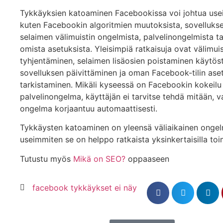
Tykkäyksien katoaminen Facebookissa voi johtua useis
kuten Facebookin algoritmien muutoksista, sovellukse
selaimen välimuistin ongelmista, palvelinongelmista ta
omista asetuksista. Yleisimpiä ratkaisuja ovat välimuis
tyhjentäminen, selaimen lisäosien poistaminen käytöst
sovelluksen päivittäminen ja oman Facebook-tilin ase
tarkistaminen. Mikäli kyseessä on Facebookin kokeilu 
palvelinongelma, käyttäjän ei tarvitse tehdä mitään, 
ongelma korjaantuu automaattisesti.
Tykkäysten katoaminen on yleensä väliaikainen ongel
useimmiten se on helppo ratkaista yksinkertaisilla toim
Tutustu myös
Mikä on SEO?
oppaaseen
facebook tykkäykset ei näy