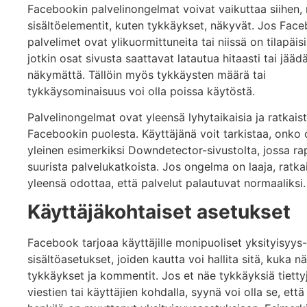
Facebookin palvelinongelmat voivat vaikuttaa siihen, 
sisältöelementit, kuten tykkäykset, näkyvät. Jos Fac
palvelimet ovat ylikuormittuneita tai niissä on tilapäisi
jotkin osat sivusta saattavat latautua hitaasti tai jää
näkymättä. Tällöin myös tykkäysten määrä tai
tykkäysominaisuus voi olla poissa käytöstä.
Palvelinongelmat ovat yleensä lyhytaikaisia ja ratkais
Facebookin puolesta. Käyttäjänä voit tarkistaa, onko
yleinen esimerkiksi Downdetector-sivustolta, jossa r
suurista palvelukatkoista. Jos ongelma on laaja, ratka
yleensä odottaa, että palvelut palautuvat normaaliksi.
Käyttäjäkohtaiset asetukset
Facebook tarjoaa käyttäjille monipuoliset yksityisyys-
sisältöasetukset, joiden kautta voi hallita sitä, kuka n
tykkäykset ja kommentit. Jos et näe tykkäyksiä tietty
viestien tai käyttäjien kohdalla, syynä voi olla se, ett