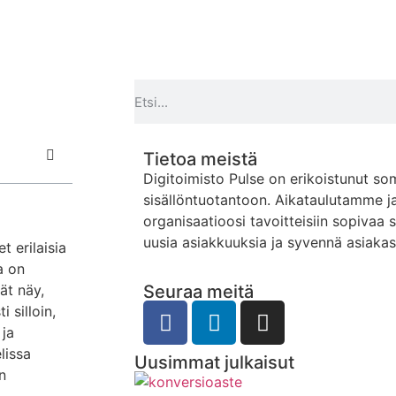
Tietoa meistä
Digitoimisto Pulse on erikoistunut so
sisällöntuotantoon. Aikataulutamme j
organisaatioosi tavoitteisiin sopivaa 
uusia asiakkuuksia ja syvennä asiaka
 erilaisia
a on
ät näy,
Seuraa meitä
 silloin,
 ja
lissa
Uusimmat julkaisut
n