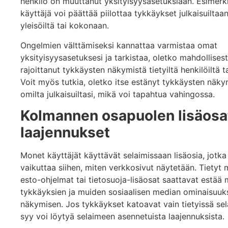
henkilö on muuttanut yksityisyysasetuksiaan. Esimerki
käyttäjä voi päättää piilottaa tykkäykset julkaisuiltaan 
yleisöiltä tai kokonaan.
Ongelmien välttämiseksi kannattaa varmistaa omat
yksityisyysasetuksesi ja tarkistaa, oletko mahdollisest
rajoittanut tykkäysten näkymistä tietyiltä henkilöiltä ta
Voit myös tutkia, oletko itse estänyt tykkäysten näk
omilta julkaisuiltasi, mikä voi tapahtua vahingossa.
Kolmannen osapuolen lisäosat
laajennukset
Monet käyttäjät käyttävät selaimissaan lisäosia, jotka
vaikuttaa siihen, miten verkkosivut näytetään. Tietyt
esto-ohjelmat tai tietosuoja-lisäosat saattavat estää
tykkäyksien ja muiden sosiaalisen median ominaisuuk
näkymisen. Jos tykkäykset katoavat vain tietyissä sel
syy voi löytyä selaimeen asennetuista laajennuksista.