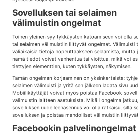
Sovelluksen tai selaimen
välimuistin ongelmat
Toinen yleinen syy tykkäysten katoamiseen voi olla s
tai selaimen välimuistiin liittyvät ongelmat. Välimuisti 
väliaikaisia tietoja nopeuttaakseen selaamista, mutta 
nämä tiedot voivat vanhentua tai vioittua, mikä voi e
tiettyjen elementtien, kuten tykkäysten, näkymisen.
Tämän ongelman korjaaminen on yksinkertaista: tyhj
selaimen välimuisti ja yritä sen jälkeen ladata sivu uud
Mobiilikäyttäjät voivat myös poistaa Facebook-sovel
välimuistin laitteen asetuksista. Mikäli ongelma jatkuu
sovelluksen uudelleenasennus voi olla ratkaisu, sillä s
sovelluksen ja poistaa mahdolliset välimuistiin liittyv
Facebookin palvelinongelmat