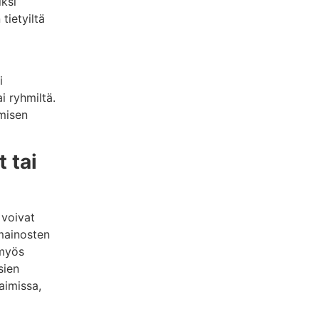
ksi
tietyiltä
i
i ryhmiltä.
ymisen
 tai
 voivat
 mainosten
 myös
sien
aimissa,