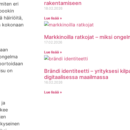
rakentamiseen
miten eri
18.02.2026
ebookin
ä häiriöitä,
Lue lisää »
dä kokonaan
Markkinoilla ratkojat – miksi onge
17.02.2026
taan
Lue lisää »
 ongelma
aportoidaan
isu on
Brändi identiteetti – yrityksesi kil
digitaalisessa maailmassa
16.02.2026
Lue lisää »
 ja
äkee
jen
ä kyseinen