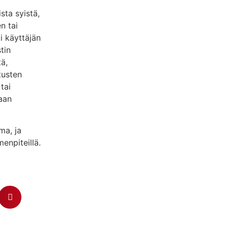
ta syistä,
n tai
i käyttäjän
tin
ä,
tusten
tai
vaan
ma, ja
enpiteillä.