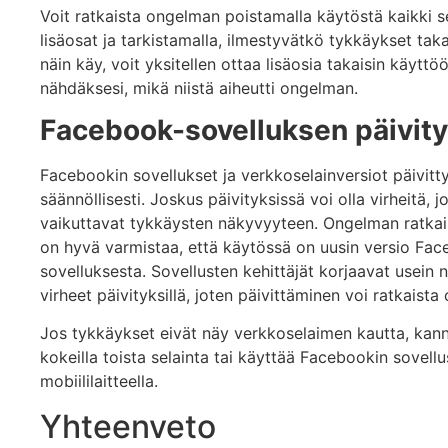
Voit ratkaista ongelman poistamalla käytöstä kaikki 
lisäosat ja tarkistamalla, ilmestyvätkö tykkäykset taka
näin käy, voit yksitellen ottaa lisäosia takaisin käyttö
nähdäksesi, mikä niistä aiheutti ongelman.
Facebook-sovelluksen päivit
Facebookin sovellukset ja verkkoselainversiot päivitt
säännöllisesti. Joskus päivityksissä voi olla virheitä, j
vaikuttavat tykkäysten näkyvyyteen. Ongelman ratkai
on hyvä varmistaa, että käytössä on uusin versio Fa
sovelluksesta. Sovellusten kehittäjät korjaavat usein 
virheet päivityksillä, joten päivittäminen voi ratkaist
Jos tykkäykset eivät näy verkkoselaimen kautta, kan
kokeilla toista selainta tai käyttää Facebookin sovellu
mobiililaitteella.
Yhteenveto