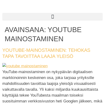
AVAINSANA:
YOUTUBE
MAINOSTAMINEN
YOUTUBE-MAINOSTAMINEN: TEHOKAS
TAPA TAVOITTAA LAAJA YLEISÖ
YouTube-mainostaminen on nykypäivän digitaalisen
markkinoinnin keskeinen osa, joka tarjoaa yrityksille
mahdollisuuden tavoittaa laajoja yleisöjä visuaalisesti
vaikuttavalla tavalla. Yli kaksi miljardia kuukausittaista
käyttäjää tekee YouTubesta maailman toiseksi
suosituimman verkkosivuston heti Googlen jälkeen, mikä