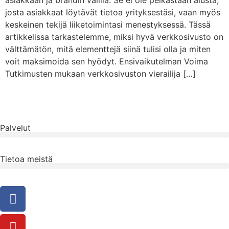
asiakkaan ja brändin välillä. Se ei ole pelkästään alusta,
josta asiakkaat löytävät tietoa yrityksestäsi, vaan myös
keskeinen tekijä liiketoimintasi menestyksessä. Tässä
artikkelissa tarkastelemme, miksi hyvä verkkosivusto on
välttämätön, mitä elementtejä siinä tulisi olla ja miten
voit maksimoida sen hyödyt. Ensivaikutelman Voima
Tutkimusten mukaan verkkosivuston vierailija […]
Palvelut
Tietoa meistä