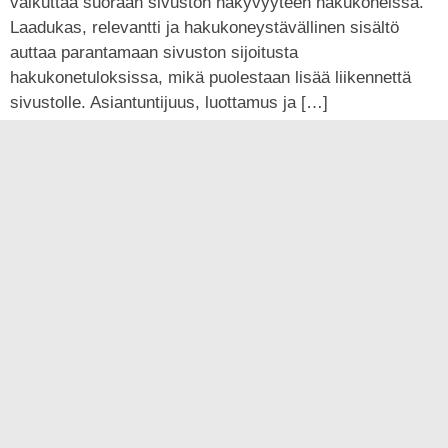
vaikuttaa suoraan sivuston näkyvyyteen hakukoneissa.
Laadukas, relevantti ja hakukoneystävällinen sisältö
auttaa parantamaan sivuston sijoitusta
hakukonetuloksissa, mikä puolestaan lisää liikennettä
sivustolle. Asiantuntijuus, luottamus ja […]