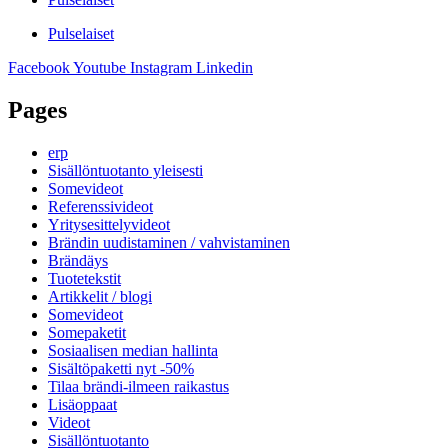
Pulselaiset
Facebook
Youtube
Instagram
Linkedin
Pages
erp
Sisällöntuotanto yleisesti
Somevideot
Referenssivideot
Yritysesittelyvideot
Brändin uudistaminen / vahvistaminen
Brändäys
Tuotetekstit
Artikkelit / blogi
Somevideot
Somepaketit
Sosiaalisen median hallinta
Sisältöpaketti nyt -50%
Tilaa brändi-ilmeen raikastus
Lisäoppaat
Videot
Sisällöntuotanto