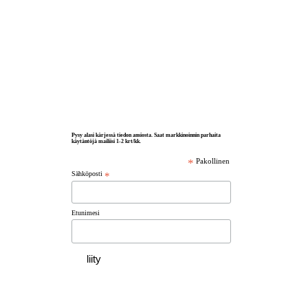
Pysy alasi kärjessä tiedon ansiosta. Saat markkinoinnin parhaita
käytäntöjä mailiisi 1-2 krt/kk.
*
Pakollinen
Sähköposti
*
Etunimesi