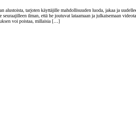
alustoista, tarjoten käyttäjille mahdollisuuden luoda, jakaa ja uudelle
e seuraajilleen ilman, että he joutuvat lataamaan ja julkaisemaan videot
uksen voi poistaa, millaisia […]