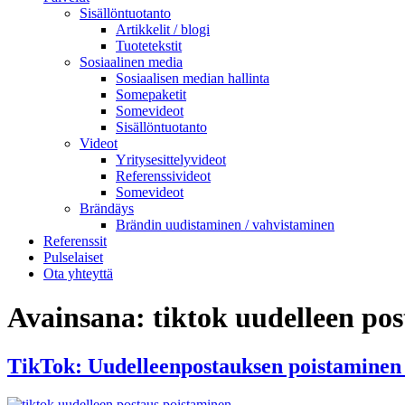
Sisällöntuotanto
Artikkelit / blogi
Tuotetekstit
Sosiaalinen media
Sosiaalisen median hallinta
Somepaketit
Somevideot
Sisällöntuotanto
Videot
Yritysesittelyvideot
Referenssivideot
Somevideot
Brändäys
Brändin uudistaminen / vahvistaminen
Referenssit
Pulselaiset
Ota yhteyttä
Avainsana:
tiktok uudelleen po
TikTok: Uudelleenpostauksen poistaminen –