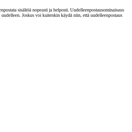
enpostata sisältöä nopeasti ja helposti. Uudelleenpostausominaisuus
a uudelleen. Joskus voi kuitenkin käydä niin, että uudelleenpostaus