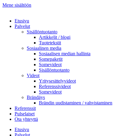
Mene sisältöön
Etusivu
Palvelut
Sisällöntuotanto
Artikkelit / blogi
Tuotetekstit
Sosiaalinen media
Sosiaalisen median hallinta
Somepaketit
Somevideot
Sisällöntuotanto
Videot
Yritysesittelyvideot
Referenssivideot
Somevideot
Brändäys
Brändin uudistaminen / vahvistaminen
Referenssit
Pulselaiset
Ota yhteyttä
Etusivu
Palvelut