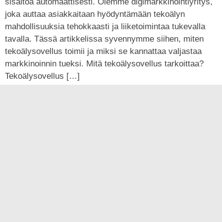
sisältöä automaattisesti. Olemme digimarkkinointiyritys,
joka auttaa asiakkaitaan hyödyntämään tekoälyn
mahdollisuuksia tehokkaasti ja liiketoimintaa tukevalla
tavalla. Tässä artikkelissa syvennymme siihen, miten
tekoälysovellus toimii ja miksi se kannattaa valjastaa
markkinoinnin tueksi. Mitä tekoälysovellus tarkoittaa?
Tekoälysovellus […]