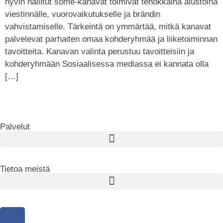
hyvin hallitut some-kanavat toimivat tehokkaina alustoina
viestinnälle, vuorovaikutukselle ja brändin
vahvistamiselle. Tärkeintä on ymmärtää, mitkä kanavat
palvelevat parhaiten omaa kohderyhmää ja liiketoiminnan
tavoitteita. Kanavan valinta perustuu tavoitteisiin ja
kohderyhmään Sosiaalisessa mediassa ei kannata olla
[…]
Palvelut
Tietoa meistä