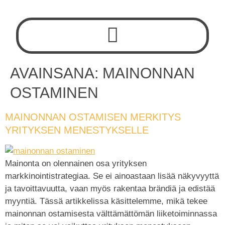
AVAINSANA:
MAINONNAN
OSTAMINEN
MAINONNAN OSTAMISEN MERKITYS
YRITYKSEN MENESTYKSELLE
Mainonta on olennainen osa yrityksen
markkinointistrategiaa. Se ei ainoastaan lisää näkyvyyttä
ja tavoittavuutta, vaan myös rakentaa brändiä ja edistää
myyntiä. Tässä artikkelissa käsittelemme, mikä tekee
mainonnan ostamisesta välttämättömän liiketoiminnassa