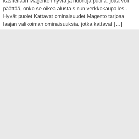
käsitellään Magenton hyviä ja huonoja puolia, jotta voit
päättää, onko se oikea alusta sinun verkkokaupallesi.
Hyvät puolet Kattavat ominaisuudet Magento tarjoaa
laajan valikoiman ominaisuuksia, jotka kattavat […]