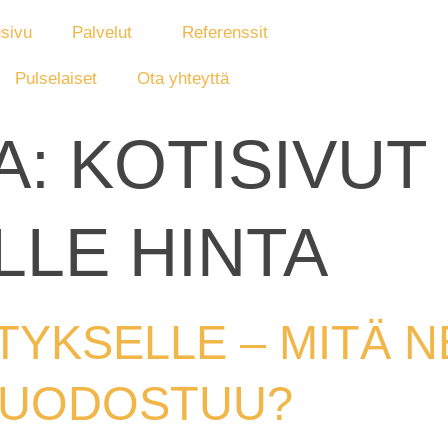
sivu
Palvelut
Referenssit
Pulselaiset
Ota yhteyttä
A:
KOTISIVUT
LLE HINTA
TYKSELLE – MITÄ N
 MUODOSTUU?