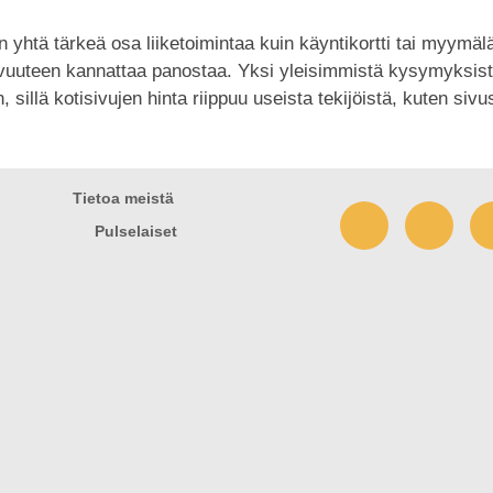
n yhtä tärkeä osa liiketoimintaa kuin käyntikortti tai myymä
mivuuteen kannattaa panostaa. Yksi yleisimmistä kysymyksistä
sillä kotisivujen hinta riippuu useista tekijöistä, kuten siv
Tietoa meistä
Pulselaiset