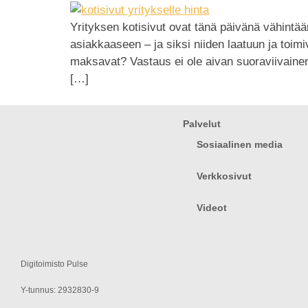
Yrityksen kotisivut ovat tänä päivänä vähintää
asiakkaaseen – ja siksi niiden laatuun ja toi
maksavat? Vastaus ei ole aivan suoraviivainen, 
[…]
Palvelut
Sosiaalinen media
Verkkosivut
Videot
Digitoimisto Pulse
Y-tunnus: 2932830-9