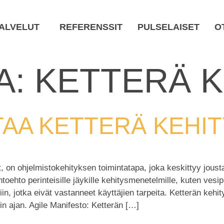
ALVELUT
REFERENSSIT
PULSELAISET
O
A:
KETTERÄ K
TAA KETTERÄ KEHI
, on ohjelmistokehityksen toimintatapa, joka keskittyy jous
oehto perinteisille jäykille kehitysmenetelmille, kuten vesipu
isiin, jotka eivät vastanneet käyttäjien tarpeita. Ketterän k
tin ajan. Agile Manifesto: Ketterän […]