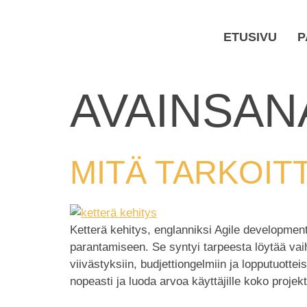
ETUSIVU
P
AVAINSAN
MITÄ TARKOIT
Ketterä kehitys, englanniksi Agile development
parantamiseen. Se syntyi tarpeesta löytää vaiht
viivästyksiin, budjettiongelmiin ja lopputuotte
nopeasti ja luoda arvoa käyttäjille koko projek