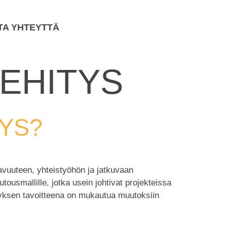
TA YHTEYTTÄ
EHITYS
TYS?
tavuuteen, yhteistyöhön ja jatkuvaan
tousmallille, jotka usein johtivat projekteissa
ehityksen tavoitteena on mukautua muutoksiin