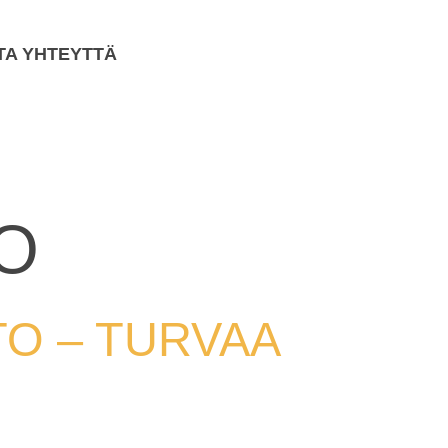
TA YHTEYTTÄ
O
TO – TURVAA