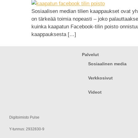
Sosiaalisen median tilien kaappaukset ovat yhä y
on tärkeää toimia nopeasti – joko palauttaakse
kuinka kaapatun Facebook-tilin poisto onnistuu
kaappauksesta […]
Palvelut
Sosiaalinen media
Verkkosivut
Videot
Digitoimisto Pulse
Y-tunnus: 2932830-9