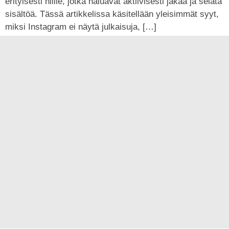
erityisesti niille, jotka haluavat aktiivisesti jakaa ja selata
sisältöä. Tässä artikkelissa käsitellään yleisimmät syyt,
miksi Instagram ei näytä julkaisuja, […]