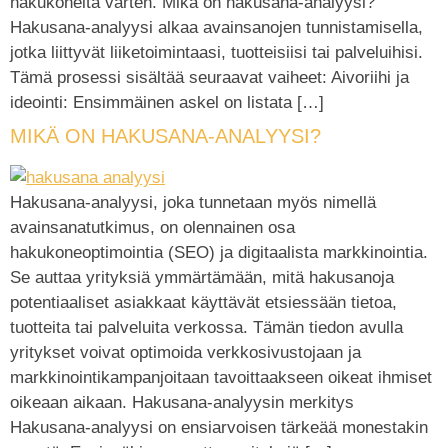
hakukoneita varten. Mikä on hakusana-analyysi?
Hakusana-analyysi alkaa avainsanojen tunnistamisella,
jotka liittyvät liiketoimintaasi, tuotteisiisi tai palveluihisi.
Tämä prosessi sisältää seuraavat vaiheet: Aivoriihi ja
ideointi: Ensimmäinen askel on listata […]
MIKÄ ON HAKUSANA-ANALYYSI?
Hakusana-analyysi, joka tunnetaan myös nimellä
avainsanatutkimus, on olennainen osa
hakukoneoptimointia (SEO) ja digitaalista markkinointia.
Se auttaa yrityksiä ymmärtämään, mitä hakusanoja
potentiaaliset asiakkaat käyttävät etsiessään tietoa,
tuotteita tai palveluita verkossa. Tämän tiedon avulla
yritykset voivat optimoida verkkosivustojaan ja
markkinointikampanjoitaan tavoittaakseen oikeat ihmiset
oikeaan aikaan. Hakusana-analyysin merkitys
Hakusana-analyysi on ensiarvoisen tärkeää monestakin