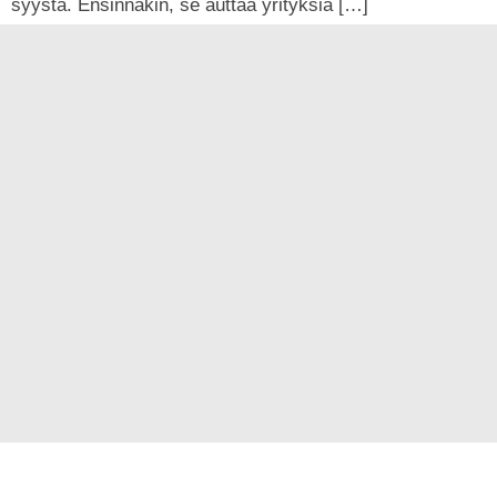
syystä. Ensinnäkin, se auttaa yrityksiä […]