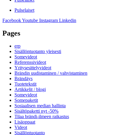
Pulselaiset
Facebook
Youtube
Instagram
Linkedin
Pages
erp
Sisällöntuotanto yleisesti
Somevideot
Referenssivideot
Yritysesittelyvideot
Brändin uudistaminen / vahvistaminen
Brändäys
Tuotetekstit
Artikkelit / blogi
Somevideot
Somepaketit
Sosiaalisen median hallinta
Sisältöpaketti nyt -50%
Tilaa brändi-ilmeen raikastus
Lisäoppaat
Videot
Sisällöntuotanto