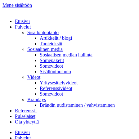
Mene sisältöön
Etusivu
Palvelut
Sisällöntuotanto
Artikkelit / blogi
Tuotetekstit
Sosiaalinen media
Sosiaalisen median hallinta
Somepaketit
Somevideot
Sisällöntuotanto
Videot
Yritysesittelyvideot
Referenssivideot
Somevideot
Brändäys
Brändin uudistaminen / vahvistaminen
Referenssit
Pulselaiset
Ota yhteyttä
Etusivu
Palvelut