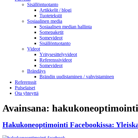
Sisällöntuotanto
Artikkelit / blogi
Tuotetekstit
Sosiaalinen media
Sosiaalisen median hallinta
Somepaketit
Somevideot
Sisällöntuotanto
Videot
Yritysesittelyvideot
Referenssivideot
Somevideot
Brändäys
Brändin uudistaminen / vahvistaminen
Referenssit
Pulselaiset
Ota yhteyttä
Avainsana:
hakukoneoptimointi
Hakukoneoptimointi Facebookissa: Yleiska