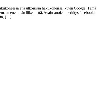
hakukoneessa että ulkoisissa hakukoneissa, kuten Google. Tämä
uttelemaan enemmän liikennettä. Avainsanojen merkitys facebookin
hin, […]