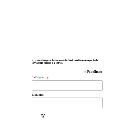
Pysy alasi kärjessä tiedon ansiosta. Saat markkinoinnin parhaita
käytäntöjä mailiisi 1-2 krt/kk.
*
Pakollinen
Sähköposti
*
Etunimesi