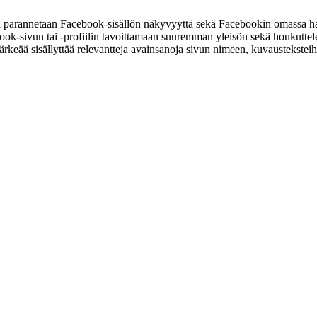
lla parannetaan Facebook-sisällön näkyvyyttä sekä Facebookin omassa 
 Facebook-sivun tai -profiilin tavoittamaan suuremman yleisön sekä houk
keää sisällyttää relevantteja avainsanoja sivun nimeen, kuvaustekstei