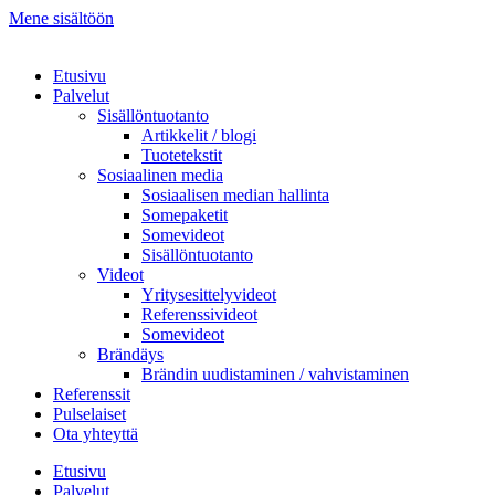
Mene sisältöön
Etusivu
Palvelut
Sisällöntuotanto
Artikkelit / blogi
Tuotetekstit
Sosiaalinen media
Sosiaalisen median hallinta
Somepaketit
Somevideot
Sisällöntuotanto
Videot
Yritysesittelyvideot
Referenssivideot
Somevideot
Brändäys
Brändin uudistaminen / vahvistaminen
Referenssit
Pulselaiset
Ota yhteyttä
Etusivu
Palvelut