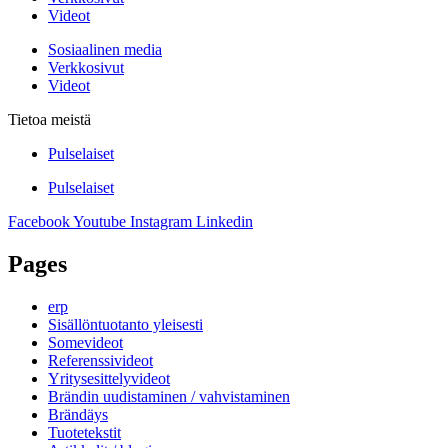
Videot
Sosiaalinen media
Verkkosivut
Videot
Tietoa meistä
Pulselaiset
Pulselaiset
Facebook
Youtube
Instagram
Linkedin
Pages
erp
Sisällöntuotanto yleisesti
Somevideot
Referenssivideot
Yritysesittelyvideot
Brändin uudistaminen / vahvistaminen
Brändäys
Tuotetekstit