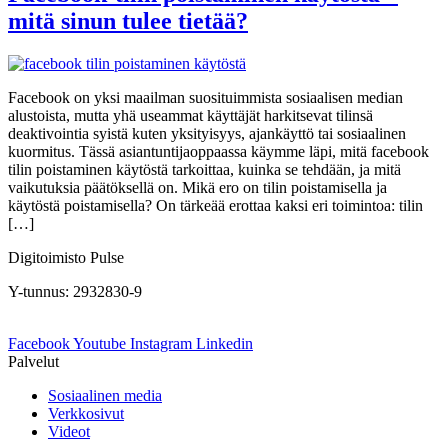
mitä sinun tulee tietää?
Facebook on yksi maailman suosituimmista sosiaalisen median
alustoista, mutta yhä useammat käyttäjät harkitsevat tilinsä
deaktivointia syistä kuten yksityisyys, ajankäyttö tai sosiaalinen
kuormitus. Tässä asiantuntijaoppaassa käymme läpi, mitä facebook
tilin poistaminen käytöstä tarkoittaa, kuinka se tehdään, ja mitä
vaikutuksia päätöksellä on. Mikä ero on tilin poistamisella ja
käytöstä poistamisella? On tärkeää erottaa kaksi eri toimintoa: tilin
[…]
Digitoimisto Pulse
Y-tunnus: 2932830-9
Facebook
Youtube
Instagram
Linkedin
Palvelut
Sosiaalinen media
Verkkosivut
Videot