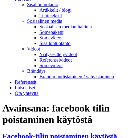
Sisällöntuotanto
Artikkelit / blogi
Tuotetekstit
Sosiaalinen media
Sosiaalisen median hallinta
Somepaketit
Somevideot
Sisällöntuotanto
Videot
Yritysesittelyvideot
Referenssivideot
Somevideot
Brändäys
Brändin uudistaminen / vahvistaminen
Referenssit
Pulselaiset
Ota yhteyttä
Avainsana:
facebook tilin
poistaminen käytöstä
Facebook-tilin poistaminen käytöstä –