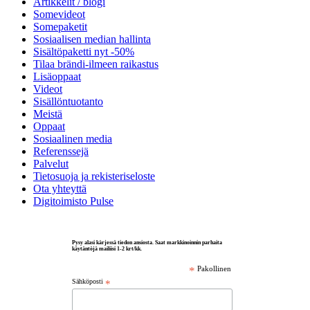
Artikkelit / blogi
Somevideot
Somepaketit
Sosiaalisen median hallinta
Sisältöpaketti nyt -50%
Tilaa brändi-ilmeen raikastus
Lisäoppaat
Videot
Sisällöntuotanto
Meistä
Oppaat
Sosiaalinen media
Referenssejä
Palvelut
Tietosuoja ja rekisteriseloste
Ota yhteyttä
Digitoimisto Pulse
Pysy alasi kärjessä tiedon ansiosta. Saat markkinoinnin parhaita
käytäntöjä mailiisi 1-2 krt/kk.
*
Pakollinen
Sähköposti
*