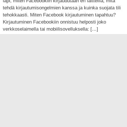
läpi, miten Facebookiin kirjaudutaan eri laitteilla, mitä
tehdä kirjautumisongelmien kanssa ja kuinka suojata tili
tehokkaasti. Miten Facebook kirjautuminen tapahtuu?
Kirjautuminen Facebookiin onnistuu helposti joko
verkkoselaimella tai mobiilisovelluksella: […]