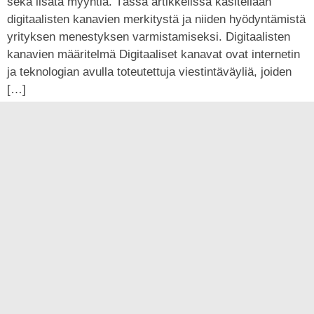
sekä lisätä myyntiä. Tässä artikkelissa käsitellään
digitaalisten kanavien merkitystä ja niiden hyödyntämistä
yrityksen menestyksen varmistamiseksi. Digitaalisten
kanavien määritelmä Digitaaliset kanavat ovat internetin
ja teknologian avulla toteutettuja viestintäväyliä, joiden
[…]