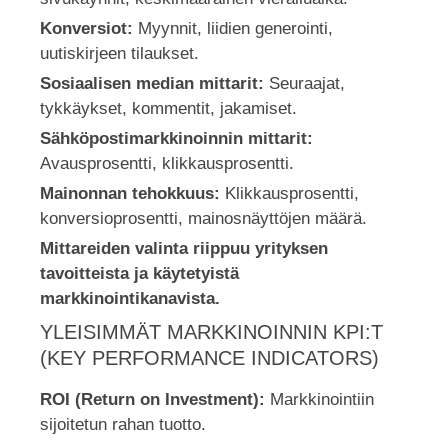
Konversiot:
Myynnit, liidien generointi,
uutiskirjeen tilaukset.
Sosiaalisen median mittarit:
Seuraajat,
tykkäykset, kommentit, jakamiset.
Sähköpostimarkkinoinnin mittarit:
Avausprosentti, klikkausprosentti.
Mainonnan tehokkuus:
Klikkausprosentti,
konversioprosentti, mainosnäyttöjen määrä.
Mittareiden valinta riippuu yrityksen
tavoitteista ja käytetyistä
markkinointikanavista.
YLEISIMMÄT MARKKINOINNIN KPI:T
(KEY PERFORMANCE INDICATORS)
ROI (Return on Investment):
Markkinointiin
sijoitetun rahan tuotto.