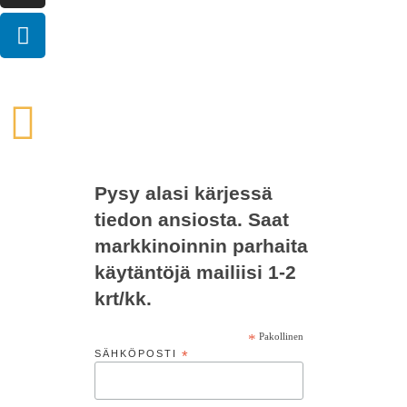
Pysy alasi kärjessä
tiedon ansiosta. Saat
markkinoinnin parhaita
käytäntöjä mailiisi 1-2
krt/kk.
*
Pakollinen
SÄHKÖPOSTI
*