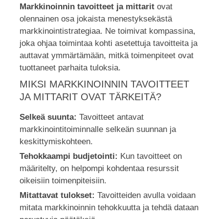
Markkinoinnin tavoitteet ja mittarit
ovat
olennainen osa jokaista menestyksekästä
markkinointistrategiaa. Ne toimivat kompassina,
joka ohjaa toimintaa kohti asetettuja tavoitteita ja
auttavat ymmärtämään, mitkä toimenpiteet ovat
tuottaneet parhaita tuloksia.
MIKSI MARKKINOINNIN TAVOITTEET
JA MITTARIT OVAT TÄRKEITÄ?
Selkeä suunta:
Tavoitteet antavat
markkinointitoiminnalle selkeän suunnan ja
keskittymiskohteen.
Tehokkaampi budjetointi:
Kun tavoitteet on
määritelty, on helpompi kohdentaa resurssit
oikeisiin toimenpiteisiin.
Mitattavat tulokset:
Tavoitteiden avulla voidaan
mitata markkinoinnin tehokkuutta ja tehdä dataan