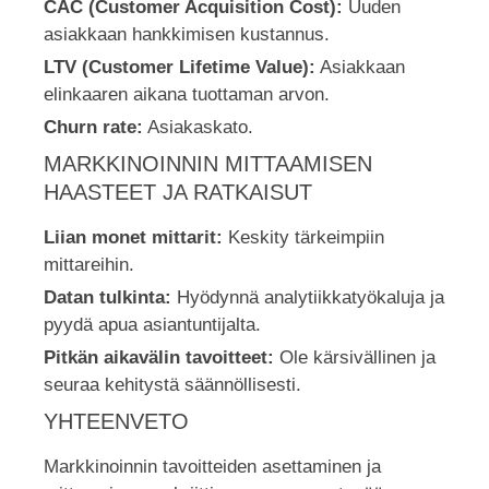
CAC (Customer Acquisition Cost):
Uuden
asiakkaan hankkimisen kustannus.
LTV (Customer Lifetime Value):
Asiakkaan
elinkaaren aikana tuottaman arvon.
Churn rate:
Asiakaskato.
MARKKINOINNIN MITTAAMISEN
HAASTEET JA RATKAISUT
Liian monet mittarit:
Keskity tärkeimpiin
mittareihin.
Datan tulkinta:
Hyödynnä analytiikkatyökaluja ja
pyydä apua asiantuntijalta.
Pitkän aikavälin tavoitteet:
Ole kärsivällinen ja
seuraa kehitystä säännöllisesti.
YHTEENVETO
Markkinoinnin tavoitteiden asettaminen ja