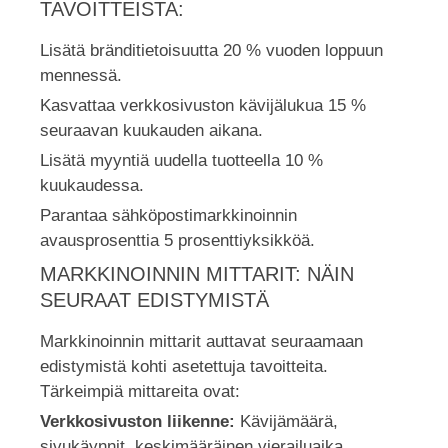
TAVOITTEISTA:
Lisätä bränditietoisuutta 20 % vuoden loppuun
mennessä.
Kasvattaa verkkosivuston kävijälukua 15 %
seuraavan kuukauden aikana.
Lisätä myyntiä uudella tuotteella 10 %
kuukaudessa.
Parantaa sähköpostimarkkinoinnin
avausprosenttia 5 prosenttiyksikköä.
MARKKINOINNIN MITTARIT: NÄIN
SEURAAT EDISTYMISTÄ
Markkinoinnin mittarit auttavat seuraamaan
edistymistä kohti asetettuja tavoitteita.
Tärkeimpiä mittareita ovat:
Verkkosivuston liikenne:
Kävijämäärä,
sivukäynnit, keskimääräinen vierailuaika.