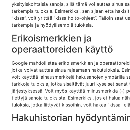
yksityiskohtaisia sanoja, sillä tämä voi auttaa sinua 
tarkempia tuloksia. Esimerkiksi, sen sijaan että hakisit
”kissa”, voit yrittää ”kissa hoito-ohjeet”. Tällöin saat 
tarkempia ja hyödyllisempiä tuloksia.
Erikoismerkkien ja
operaattoreiden käyttö
Google mahdollistaa erikoismerkkien ja operaattoreid
jotka voivat auttaa sinua rajaamaan hakutuloksia. Esim
voit käyttää lainausmerkkejä hakusanojen ympärillä s
tarkkoja tuloksia, jotka sisältävät juuri kyseiset sanat 
järjestyksessä. Voit myös käyttää miinusmerkkiä (-) p
tiettyjä sanoja tuloksista. Esimerkiksi, jos et halua nä
tuloksia, jotka liittyvät kissoihin, voit hakea ”kissa -elä
Hakuhistorian hyödyntämi