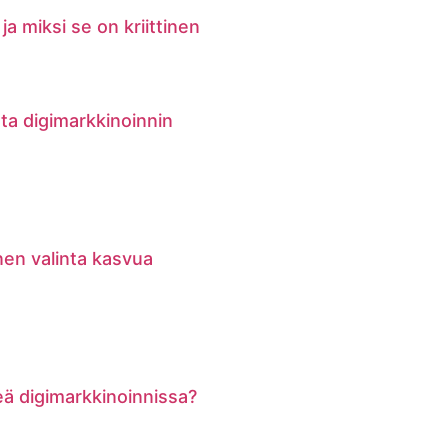
ja miksi se on kriittinen
ata digimarkkinoinnin
nen valinta kasvua
keä digimarkkinoinnissa?