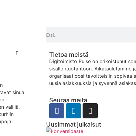
Tietoa meistä
Digitoimisto Pulse on erikoistunut so
sisällöntuotantoon. Aikataulutamme j
organisaatioosi tavoitteisiin sopivaa 
uusia asiakkuuksia ja syvennä asiaka
on
tavat sinua
on
Seuraa meitä
 välillä,
turhiin
apoja
Uusimmat julkaisut