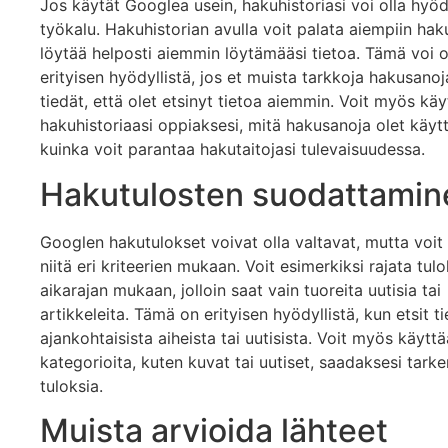
Jos käytät Googlea usein, hakuhistoriasi voi olla hyöd
työkalu. Hakuhistorian avulla voit palata aiempiin haku
löytää helposti aiemmin löytämääsi tietoa. Tämä voi o
erityisen hyödyllistä, jos et muista tarkkoja hakusanoj
tiedät, että olet etsinyt tietoa aiemmin. Voit myös käy
hakuhistoriaasi oppiaksesi, mitä hakusanoja olet käytt
kuinka voit parantaa hakutaitojasi tulevaisuudessa.
Hakutulosten suodattamin
Googlen hakutulokset voivat olla valtavat, mutta voit
niitä eri kriteerien mukaan. Voit esimerkiksi rajata tulo
aikarajan mukaan, jolloin saat vain tuoreita uutisia tai
artikkeleita. Tämä on erityisen hyödyllistä, kun etsit t
ajankohtaisista aiheista tai uutisista. Voit myös käyttä
kategorioita, kuten kuvat tai uutiset, saadaksesi tark
tuloksia.
Muista arvioida lähteet