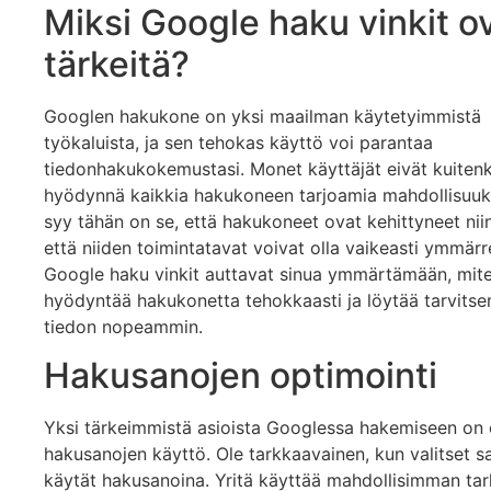
Miksi Google haku vinkit o
tärkeitä?
Googlen hakukone on yksi maailman käytetyimmistä
työkaluista, ja sen tehokas käyttö voi parantaa
tiedonhakukokemustasi. Monet käyttäjät eivät kuiten
hyödynnä kaikkia hakukoneen tarjoamia mahdollisuuks
syy tähän on se, että hakukoneet ovat kehittyneet niin
että niiden toimintatavat voivat olla vaikeasti ymmärr
Google haku vinkit auttavat sinua ymmärtämään, mite
hyödyntää hakukonetta tehokkaasti ja löytää tarvitse
tiedon nopeammin.
Hakusanojen optimointi
Yksi tärkeimmistä asioista Googlessa hakemiseen on 
hakusanojen käyttö. Ole tarkkaavainen, kun valitset sa
käytät hakusanoina. Yritä käyttää mahdollisimman tar