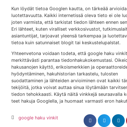
Kun löydät tietoa Googlen kautta, on tärkeää arvioida
luotettavuutta. Kaikki internetissä oleva tieto ei ole l
joten varmista, että tarkistat tiedon lähteen ennen se
Eri lähteet, kuten viralliset verkkosivustot, tutkimuslai
asiantuntijat, tarjoavat yleensä tarkempaa ja luotett
tietoa kuin satunnaiset blogit tai keskustelupalstat.
Yhteenvetona voidaan todeta, että google haku vinkit
merkittävästi parantaa tiedonhakukokemustasi. Oikei
hakusanojen käyttö, erikoismerkkien ja operaattoreid
hyödyntäminen, hakuhistorian tarkastelu, tulosten
suodattaminen ja lähteiden arvioiminen ovat kaikki tä
tekijöitä, jotka voivat auttaa sinua löytämään tarvits
tiedon tehokkaasti. Käytä näitä vinkkejä seuraavalla ke
teet hakuja Googlella, ja huomaat varmasti eron hakut
google haku vinkit