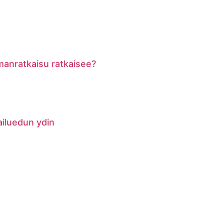
lmanratkaisu ratkaisee?
pailuedun ydin