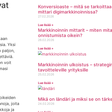
vat
Konversioaste – mitä se tarkoittaa 
mittari digimarkkinoinnissa?
27.02.2026
Lue lisää »
Markkinoinnin mittarit – miten mit
onnistumista oikein?
kaan
26.02.2026
ia. Yksi
Lue lisää »
 paljon,
ettäviä.
n voit
Markkinoinnin ulkoistus – strategi
masi
tavoitteleville yrityksille
25.02.2026
Lue lisää »
oikeiden
Mikä on ländäri ja miksi se on tär
noja, joita
24.02.2026
kkoja ja