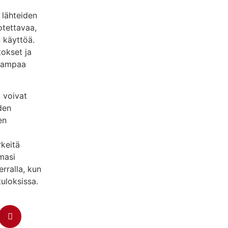
 lähteiden
uotettavaa,
n käyttöä.
tokset ja
avampaa
 voivat
den
en
rkeitä
emasi
rralla, kun
uloksissa.