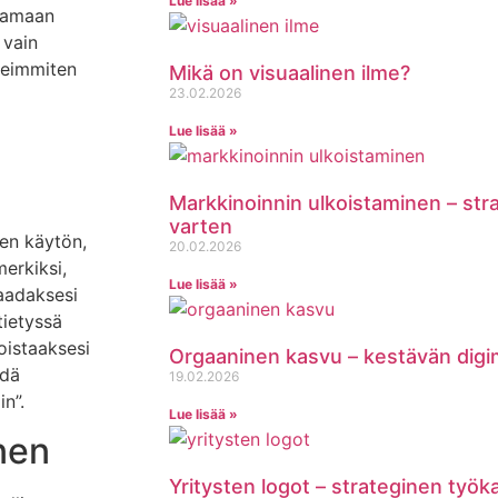
Lue lisää »
saamaan
 vain
useimmiten
Mikä on visuaalinen ilme?
23.02.2026
Lue lisää »
Markkinoinnin ulkoistaminen – st
varten
en käytön,
20.02.2026
erkiksi,
Lue lisää »
aadaksesi
tietyssä
oistaaksesi
Orgaaninen kasvu – kestävän digi
hdä
19.02.2026
in”.
Lue lisää »
nen
Yritysten logot – strateginen työk