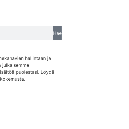
Hae
mekanavien hallintaan ja
a julkaisemme
sisältöä puolestasi. Löydä
skokemusta.