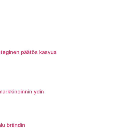
rateginen päätös kasvua
markkinoinnin ydin
alu brändin