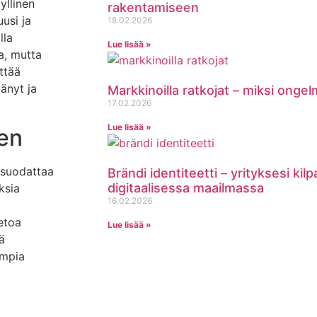
yllinen
rakentamiseen
usi ja
18.02.2026
lla
Lue lisää »
a, mutta
ttää
änyt ja
Markkinoilla ratkojat – miksi onge
17.02.2026
Lue lisää »
en
 suodattaa
Brändi identiteetti – yrityksesi kil
digitaalisessa maailmassa
ksia
16.02.2026
ietoa
Lue lisää »
ä
empia