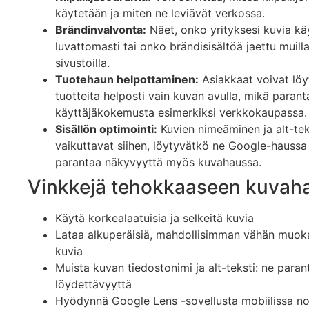
käytetään ja miten ne leviävät verkossa.
Brändinvalvonta:
Näet, onko yrityksesi kuvia kä
luvattomasti tai onko brändisisältöä jaettu muill
sivustoilla.
Tuotehaun helpottaminen:
Asiakkaat voivat löy
tuotteita helposti vain kuvan avulla, mikä parant
käyttäjäkokemusta esimerkiksi verkkokaupassa.
Sisällön optimointi:
Kuvien nimeäminen ja alt-tek
vaikuttavat siihen, löytyvätkö ne Google-haussa
parantaa näkyvyyttä myös kuvahaussa.
Vinkkejä tehokkaaseen kuvah
Käytä korkealaatuisia ja selkeitä kuvia
Lataa alkuperäisiä, mahdollisimman vähän muoka
kuvia
Muista kuvan tiedostonimi ja alt-teksti: ne paran
löydettävyyttä
Hyödynnä Google Lens -sovellusta mobiilissa n