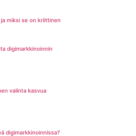
ja miksi se on kriittinen
ata digimarkkinoinnin
nen valinta kasvua
keä digimarkkinoinnissa?