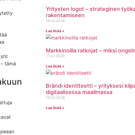
Yritysten logot – strateginen työk
ytetty
rakentamiseen
a
18.02.2026
Lue lisää »
tää
aa
Markkinoilla ratkojat – miksi onge
stit
17.02.2026
 – tämä
Lue lisää »
akuun
Brändi identiteetti – yrityksesi kil
digitaalisessa maailmassa
16.02.2026
ttuja
Lue lisää »
tavat
opeaan