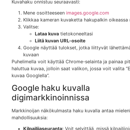
Kuvahaku onnistuu seuraavasti:
Mene osoitteeseen
images.google.com
Klikkaa kameran kuvaketta hakupalkin oikeassa
Valitse:
Lataa kuva
tietokoneeltasi
Liitä kuvan URL-osoite
Google näyttää tulokset, jotka liittyvät lähettäm
kuvaan
Puhelimella voit käyttää Chrome-selainta ja painaa pi
haluttua kuvaa, jolloin saat valikon, jossa voit valita ”E
kuvaa Googlella”.
Google haku kuvalla
digimarkkinoinnissa
Markkinoijan näkökulmasta haku kuvalla antaa mielenk
mahdollisuuksia:
Kilpailijaseuranta:
Voit selvittää, missä kilpailijo