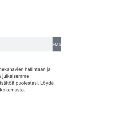
Hae
mekanavien hallintaan ja
a julkaisemme
sisältöä puolestasi. Löydä
skokemusta.