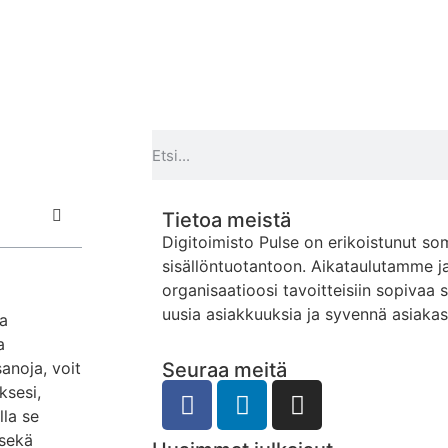
Tietoa meistä
Digitoimisto Pulse on erikoistunut so
sisällöntuotantoon. Aikataulutamme j
organisaatioosi tavoitteisiin sopivaa 
uusia asiakkuuksia ja syvennä asiaka
a
a
anoja, voit
Seuraa meitä
ksesi,
lla se
 sekä