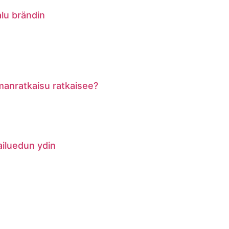
alu brändin
lmanratkaisu ratkaisee?
pailuedun ydin