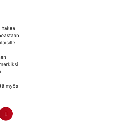
a hakea
inoastaan
aisille
nen
merkiksi
a
stä myös