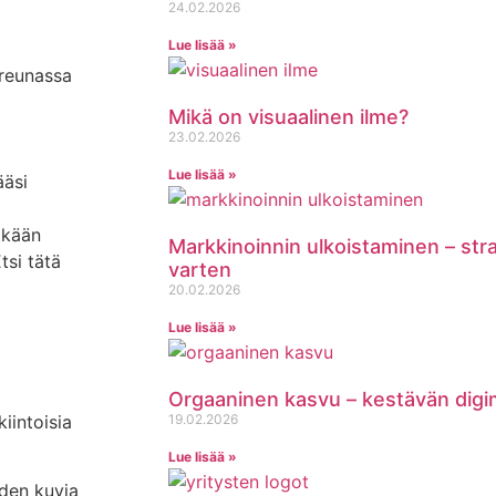
24.02.2026
Lue lisää »
 reunassa
Mikä on visuaalinen ilme?
23.02.2026
Lue lisää »
ääsi
tkään
Markkinoinnin ulkoistaminen – st
tsi tätä
varten
20.02.2026
Lue lisää »
Orgaaninen kasvu – kestävän digi
iintoisia
19.02.2026
Lue lisää »
iden kuvia