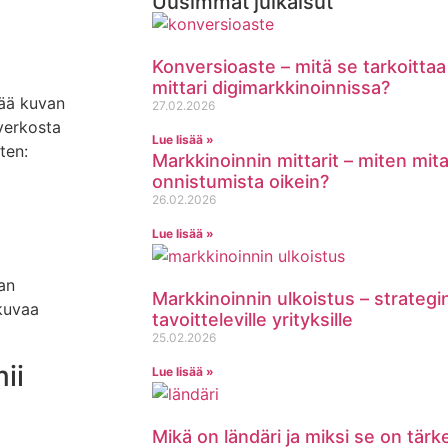
Uusimmat julkaisut
Konversioaste – mitä se tarkoittaa 
mittari digimarkkinoinnissa?
tää kuvan
27.02.2026
verkosta
Lue lisää »
ten:
Markkinoinnin mittarit – miten mit
onnistumista oikein?
26.02.2026
Lue lisää »
aan
Markkinoinnin ulkoistus – strategi
 kuvaa
tavoitteleville yrityksille
25.02.2026
ii
Lue lisää »
Mikä on ländäri ja miksi se on tär