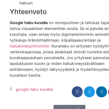
hakuun
Yhteenveto
Google haku kuvalla
on monipuolinen ja tehokas tap
tietoa visuaalisten elementtien avulla. Se ei palvele a
kuluttajia, vaan antaa myös digimarkkinoinnin ammattil
työkaluja brändinhallintaan, kilpailijaseurantaan ja
hakukoneoptimointiin
. Kuvahaku on erityisen hyödylli
verkkokaupoissa, joissa asiakkaat etsivät tuotetta esi
kuvakaappauksen perusteella. Jos yrityksesi panosta
laadukkaisiin kuviin ja niiden hakukoneystävälliseen
esittämiseen, hyödyt näkyvyydestä ja löydettävyyde
kuvahaun kautta.
google haku kuvalla