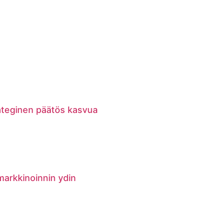
rateginen päätös kasvua
markkinoinnin ydin