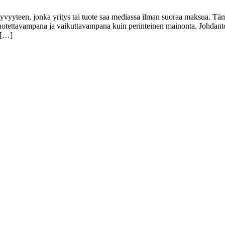
kyvyyteen, jonka yritys tai tuote saa mediassa ilman suoraa maksua. T
luotettavampana ja vaikuttavampana kuin perinteinen mainonta. Johdan
 […]