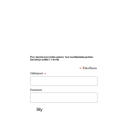
Pysy alasi kärjessä tiedon ansiosta. Saat markkinoinnin parhaita
käytäntöjä mailiisi 1-2 krt/kk.
*
Pakollinen
Sähköposti
*
Etunimesi