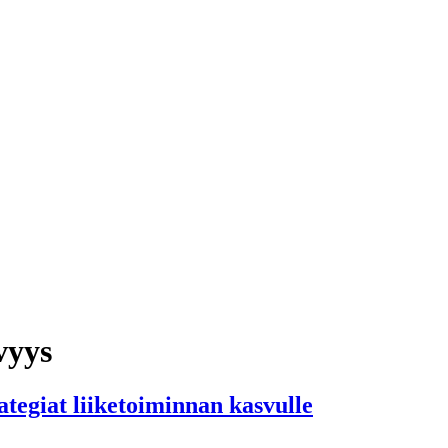
vyys
tegiat liiketoiminnan kasvulle