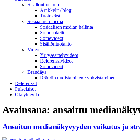
Sisällöntuotanto
Artikkelit / blogi
Tuotetekstit
Sosiaalinen media
Sosiaalisen median hallinta
Somepaketit
Somevideot
Sisällöntuotanto
Videot
Yritysesittelyvideot
Referenssivideot
Somevideot
Brändäys
Brändin uudistaminen / vahvistaminen
Referenssit
Pulselaiset
Ota yhteyttä
Avainsana:
ansaittu medianäky
Ansaitun medianäkyvyyden vaikutus ja stra