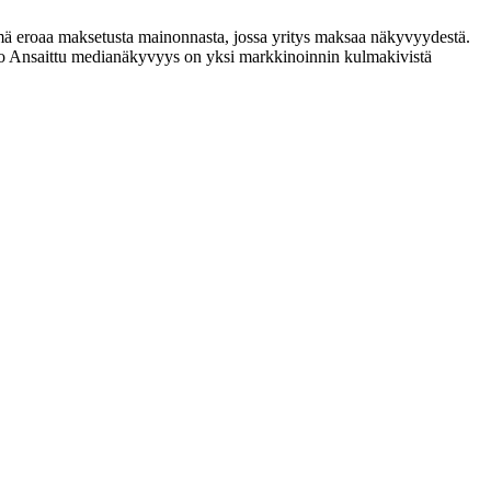
ämä eroaa maksetusta mainonnasta, jossa yritys maksaa näkyvyydestä.
to Ansaittu medianäkyvyys on yksi markkinoinnin kulmakivistä