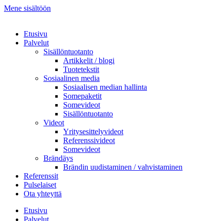
Mene sisältöön
Etusivu
Palvelut
Sisällöntuotanto
Artikkelit / blogi
Tuotetekstit
Sosiaalinen media
Sosiaalisen median hallinta
Somepaketit
Somevideot
Sisällöntuotanto
Videot
Yritysesittelyvideot
Referenssivideot
Somevideot
Brändäys
Brändin uudistaminen / vahvistaminen
Referenssit
Pulselaiset
Ota yhteyttä
Etusivu
Palvelut