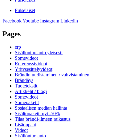
Pulselaiset
Facebook
Youtube
Instagram
Linkedin
Pages
erp
Sisällöntuotanto yleisesti
Somevideot
Referenssivideot
Yritysesittelyvideot
Brändin uudistaminen / vahvistaminen
Brändäys
Tuotetekstit
Artikkelit / blogi
Somevideot
Somepaketit
Sosiaalisen median hallinta
Sisältöpaketti nyt -50%
Tilaa brändi-ilmeen raikastus
Lisäoppaat
Videot
Sisällöntuotanto