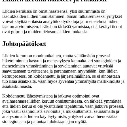
Liidien keruussa on omat haasteensa. yksi suurimmista on
laadukkaiden liidien tunnistaminen. tämän ratkaisemiseksi yritykset
voivat käyttää erilaisia analytiikkatyökaluja ja -menetelmiä liidien
laadun arvioimiseen. lisäksi on tärkeää varmistaa, että kerätyt tiedot
ovat gdpr:n ja muiden tietosuojalakien mukaisia.
Johtopäätökset
Liidien keruu on monimutkainen, mutta välttämätön prosessi
liiketoiminnan kasvun ja menestyksen kannalta. eri strategioiden ja
menetelmien ymmärtäminen ja soveltaminen auttavat yrityksiä
saavuttamaan tavoitteensa ja parantamaan myyntiään. kun liidien
keruuprosessi on kohdennettu ja järjestelmällinen, se ei ainoastaan
tuo lisää asiakkaita, vaan myös syventää ymmärrystä markkinoista ja
asiakaskunnasta.
Kohdennettu lähestymistapa ja jatkuva optimointi ovat
avainasemassa liidien keruun onnistumisessa. on tärkeää ymmärtää,
että liidien keruu ei ole yksittäinen tapahtuma, vaan jatkuva prosessi,
joka vaatii säännöllistä arviointia ja mukauttamista. seuraamalla ja
analysoimalla liidien käyttäytymistä, yritykset voivat hienosäätää
strategioitaan ja parantaa tuloksiaan ajan myötä.