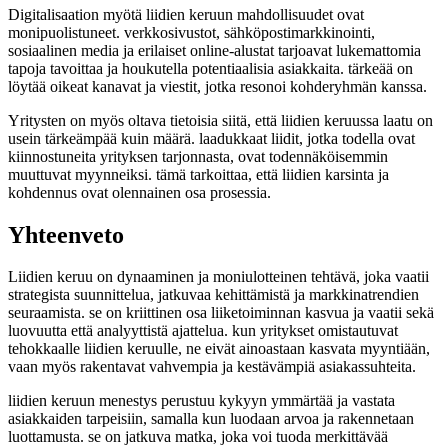
Digitalisaation myötä liidien keruun mahdollisuudet ovat
monipuolistuneet. verkkosivustot, sähköpostimarkkinointi,
sosiaalinen media ja erilaiset online-alustat tarjoavat lukemattomia
tapoja tavoittaa ja houkutella potentiaalisia asiakkaita. tärkeää on
löytää oikeat kanavat ja viestit, jotka resonoi kohderyhmän kanssa.
Yritysten on myös oltava tietoisia siitä, että liidien keruussa laatu on
usein tärkeämpää kuin määrä. laadukkaat liidit, jotka todella ovat
kiinnostuneita yrityksen tarjonnasta, ovat todennäköisemmin
muuttuvat myynneiksi. tämä tarkoittaa, että liidien karsinta ja
kohdennus ovat olennainen osa prosessia.
Yhteenveto
Liidien keruu on dynaaminen ja moniulotteinen tehtävä, joka vaatii
strategista suunnittelua, jatkuvaa kehittämistä ja markkinatrendien
seuraamista. se on kriittinen osa liiketoiminnan kasvua ja vaatii sekä
luovuutta että analyyttistä ajattelua. kun yritykset omistautuvat
tehokkaalle liidien keruulle, ne eivät ainoastaan kasvata myyntiään,
vaan myös rakentavat vahvempia ja kestävämpiä asiakassuhteita.
liidien keruun menestys perustuu kykyyn ymmärtää ja vastata
asiakkaiden tarpeisiin, samalla kun luodaan arvoa ja rakennetaan
luottamusta. se on jatkuva matka, joka voi tuoda merkittävää