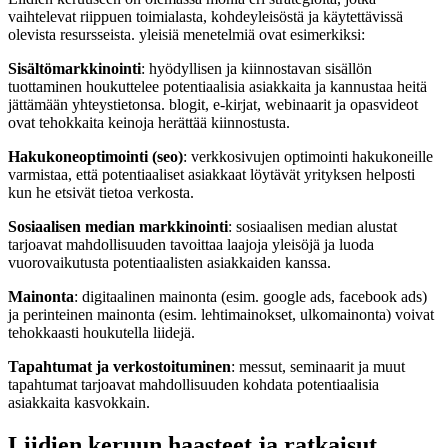
vaihtelevat riippuen toimialasta, kohdeyleisöstä ja käytettävissä
olevista resursseista. yleisiä menetelmiä ovat esimerkiksi:
Sisältömarkkinointi
: hyödyllisen ja kiinnostavan sisällön
tuottaminen houkuttelee potentiaalisia asiakkaita ja kannustaa heitä
jättämään yhteystietonsa. blogit, e-kirjat, webinaarit ja opasvideot
ovat tehokkaita keinoja herättää kiinnostusta.
Hakukoneoptimointi (seo)
: verkkosivujen optimointi hakukoneille
varmistaa, että potentiaaliset asiakkaat löytävät yrityksen helposti
kun he etsivät tietoa verkosta.
Sosiaalisen median markkinointi
: sosiaalisen median alustat
tarjoavat mahdollisuuden tavoittaa laajoja yleisöjä ja luoda
vuorovaikutusta potentiaalisten asiakkaiden kanssa.
Mainonta
: digitaalinen mainonta (esim. google ads, facebook ads)
ja perinteinen mainonta (esim. lehtimainokset, ulkomainonta) voivat
tehokkaasti houkutella liidejä.
Tapahtumat ja verkostoituminen
: messut, seminaarit ja muut
tapahtumat tarjoavat mahdollisuuden kohdata potentiaalisia
asiakkaita kasvokkain.
Liidien keruun haasteet ja ratkaisut