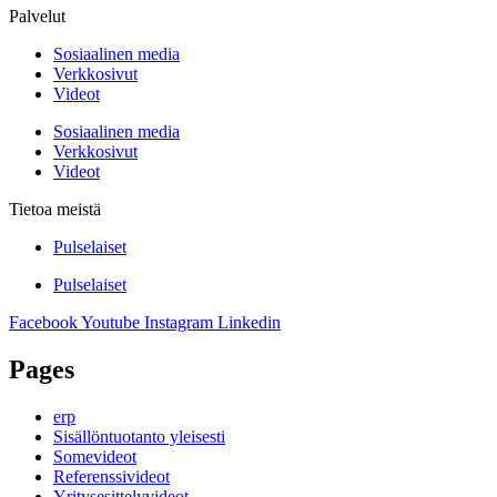
Palvelut
Sosiaalinen media
Verkkosivut
Videot
Sosiaalinen media
Verkkosivut
Videot
Tietoa meistä
Pulselaiset
Pulselaiset
Facebook
Youtube
Instagram
Linkedin
Pages
erp
Sisällöntuotanto yleisesti
Somevideot
Referenssivideot
Yritysesittelyvideot