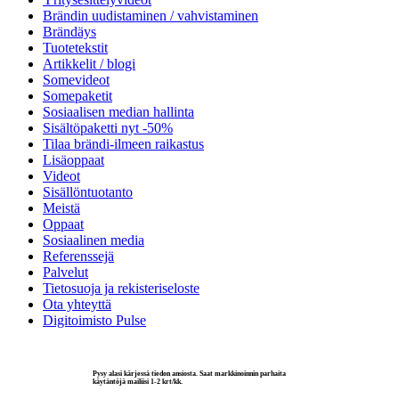
Brändin uudistaminen / vahvistaminen
Brändäys
Tuotetekstit
Artikkelit / blogi
Somevideot
Somepaketit
Sosiaalisen median hallinta
Sisältöpaketti nyt -50%
Tilaa brändi-ilmeen raikastus
Lisäoppaat
Videot
Sisällöntuotanto
Meistä
Oppaat
Sosiaalinen media
Referenssejä
Palvelut
Tietosuoja ja rekisteriseloste
Ota yhteyttä
Digitoimisto Pulse
Pysy alasi kärjessä tiedon ansiosta. Saat markkinoinnin parhaita
käytäntöjä mailiisi 1-2 krt/kk.