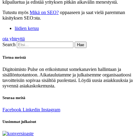
kilpailuetua ja edistää yrityksen pitkän aikavälin menestystä.
Tutustu myös
Mikä on SEO?
oppaaseen ja saat vielä paremman
käsityksen SEO:sta.
liidien keruu
ota yhteyttä
Search
Hae
Tietoa meistä
Digitoimisto Pulse on erikoistunut somekanavien hallintaan ja
sisällöntuotantoon. Aikataulutamme ja julkaisemme organisaatioosi
tavoitteisiin sopivaa sisältöä puolestasi. Löydä uusia asiakkuuksia ja
syvennä asiakaskokemusta.
Seuraa meitä
Facebook
Linkedin
Instagram
Uusimmat julkaisut