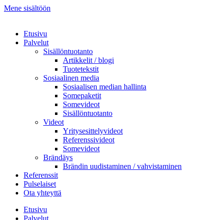
Mene sisältöön
Etusivu
Palvelut
Sisällöntuotanto
Artikkelit / blogi
Tuotetekstit
Sosiaalinen media
Sosiaalisen median hallinta
Somepaketit
Somevideot
Sisällöntuotanto
Videot
Yritysesittelyvideot
Referenssivideot
Somevideot
Brändäys
Brändin uudistaminen / vahvistaminen
Referenssit
Pulselaiset
Ota yhteyttä
Etusivu
Palvelut