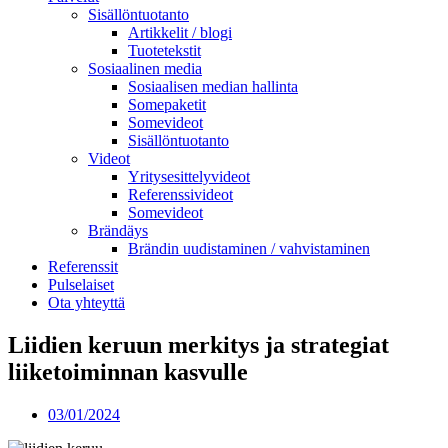
Sisällöntuotanto
Artikkelit / blogi
Tuotetekstit
Sosiaalinen media
Sosiaalisen median hallinta
Somepaketit
Somevideot
Sisällöntuotanto
Videot
Yritysesittelyvideot
Referenssivideot
Somevideot
Brändäys
Brändin uudistaminen / vahvistaminen
Referenssit
Pulselaiset
Ota yhteyttä
Liidien keruun merkitys ja strategiat
liiketoiminnan kasvulle
03/01/2024