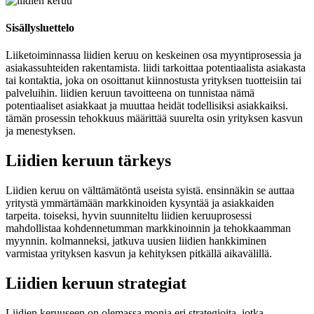
Sisällysluettelo
Liiketoiminnassa liidien keruu on keskeinen osa myyntiprosessia ja
asiakassuhteiden rakentamista. liidi tarkoittaa potentiaalista asiakasta
tai kontaktia, joka on osoittanut kiinnostusta yrityksen tuotteisiin tai
palveluihin. liidien keruun tavoitteena on tunnistaa nämä
potentiaaliset asiakkaat ja muuttaa heidät todellisiksi asiakkaiksi.
tämän prosessin tehokkuus määrittää suurelta osin yrityksen kasvun
ja menestyksen.
Liidien keruun tärkeys
Liidien keruu on välttämätöntä useista syistä. ensinnäkin se auttaa
yritystä ymmärtämään markkinoiden kysyntää ja asiakkaiden
tarpeita. toiseksi, hyvin suunniteltu liidien keruuprosessi
mahdollistaa kohdennetumman markkinoinnin ja tehokkaamman
myynnin. kolmanneksi, jatkuva uusien liidien hankkiminen
varmistaa yrityksen kasvun ja kehityksen pitkällä aikavälillä.
Liidien keruun strategiat
Liidien keruuseen on olemassa monia eri strategioita, jotka